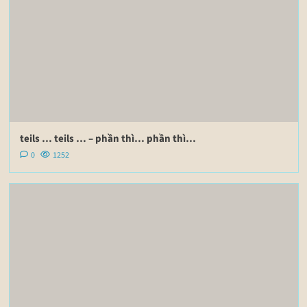
teils … teils … – phần thì… phần thì…
0
1252