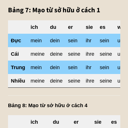
Bảng 7: Mạo từ sở hữu ở cách 1
ich
du
er
sie
es
wir
Đực
mein
dein
sein
ihr
sein
unse
Cái
meine
deine
seine
ihre
seine
unse
Trung
mein
dein
sein
ihr
sein
unse
Nhiều
meine
deine
seine
ihre
seine
unse
Bảng 8: Mạo từ sở hữu ở cách 4
ich
du
er
sie
es