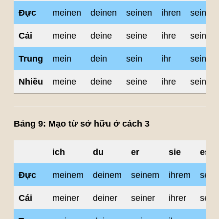
Đực
meinen
deinen
seinen
ihren
seinen
Cái
meine
deine
seine
ihre
seine
Trung
mein
dein
sein
ihr
sein
Nhiều
meine
deine
seine
ihre
seine
Bảng 9: Mạo từ sở hữu ở cách 3
ich
du
er
sie
es
Đực
meinem
deinem
seinem
ihrem
sein
Cái
meiner
deiner
seiner
ihrer
sein