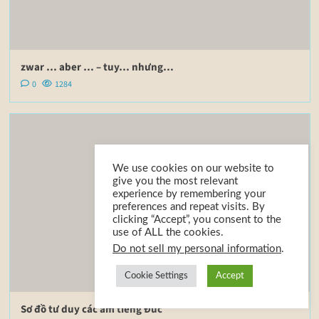
zwar … aber … – tuy… nhưng…
0
1284
We use cookies on our website to
give you the most relevant
experience by remembering your
preferences and repeat visits. By
clicking “Accept”, you consent to the
use of ALL the cookies.
Do not sell my personal information
.
Cookie Settings
Accept
Sơ đồ tư duy các âm tiếng Đức