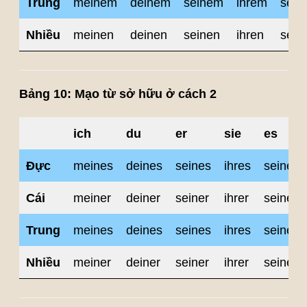
Trung
meinem
deinem
seinem
ihrem
sein
Nhiều
meinen
deinen
seinen
ihren
sein
Bảng 10: Mạo từ sở hữu ở cách 2
ich
du
er
sie
es
Đực
meines
deines
seines
ihres
seines
Cái
meiner
deiner
seiner
ihrer
seiner
Trung
meines
deines
seines
ihres
seines
Nhiều
meiner
deiner
seiner
ihrer
seiner