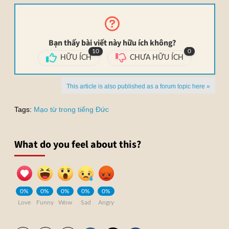
Bạn thấy bài viết này hữu ích không?
10
0
HỮU ÍCH
CHƯA HỮU ÍCH
This article is also published as a forum topic here »
Tags:
Mạo từ trong tiếng Đức
What do you feel about this?
0%
0%
0%
0%
0%
Love
Funny
Wow
Sad
Angry