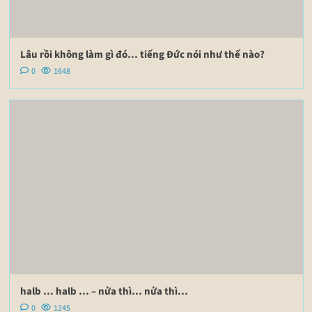
Lâu rồi không làm gì đó… tiếng Đức nói như thế nào?
0
1648
halb … halb … – nửa thì… nửa thì…
0
1245