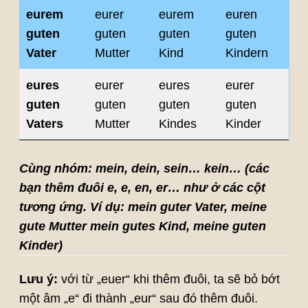
eurem
eurer
eurem
euren
guten
guten
guten
guten
Vater
Mutter
Kind
Kindern
eures
eurer
eures
eurer
guten
guten
guten
guten
Vaters
Mutter
Kindes
Kinder
Cùng nhóm: mein, dein, sein… kein… (các
bạn thêm đuôi e, e, en, er… như ở các cột
tương ứng. Ví dụ: mein guter Vater, meine
gute Mutter mein gutes Kind, meine guten
Kinder)
Lưu ý:
với từ „euer“ khi thêm đuôi, ta sẽ bỏ bớt
một âm „e“ đi thành „eur“ sau đó thêm đuôi.