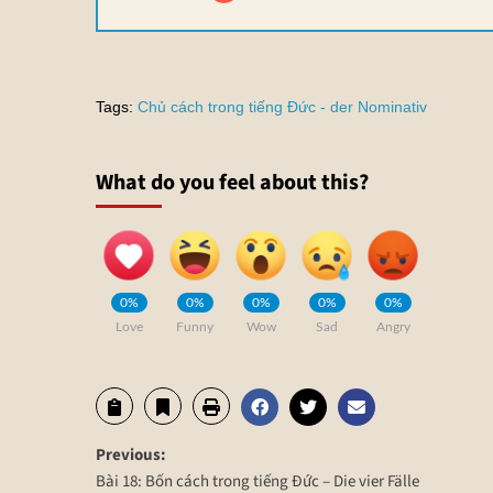
Tags:
Chủ cách trong tiếng Đức - der Nominativ
What do you feel about this?
0%
0%
0%
0%
0%
Love
Funny
Wow
Sad
Angry
Previous:
Bài 18: Bốn cách trong tiếng Đức – Die vier Fälle