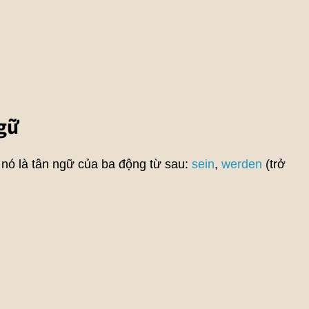
ngữ
 nó là tân ngữ của ba động từ sau:
sein
,
werden
(trở