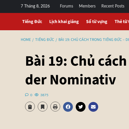
7 Tháng 8, 2026
Forums
Members
Recent Posts
Tiếng Đức
Lịch khai giảng
Sổ từ vựng
Thẻ từ 
HOME
TIẾNG ĐỨC
BÀI 19: CHỦ CÁCH TRONG TIẾNG ĐỨC – 
Bài 19: Chủ cách
der Nominativ
0
3875