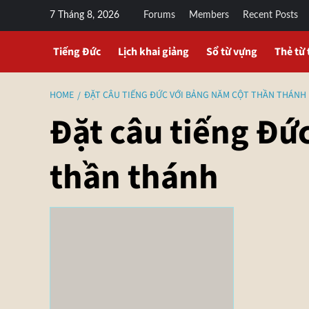
7 Tháng 8, 2026
Forums
Members
Recent Posts
Tiếng Đức
Lịch khai giảng
Sổ từ vựng
Thẻ từ 
HOME
ĐẶT CÂU TIẾNG ĐỨC VỚI BẢNG NĂM CỘT THẦN THÁNH
Đặt câu tiếng Đứ
thần thánh