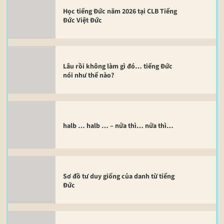
Học tiếng Đức năm 2026 tại CLB Tiếng
Đức Việt Đức
Lâu rồi không làm gì đó… tiếng Đức
nói như thế nào?
halb … halb … – nửa thì… nửa thì…
Sơ đồ tư duy giống của danh từ tiếng
Đức