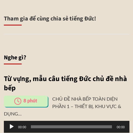
Tham gia để cùng chia sẻ tiếng Đức!
Nghe gì?
Từ vựng, mẫu câu tiếng Đức chủ đề nhà
bếp
CHỦ ĐỀ NHÀ BẾP TOÀN DIỆN
8
phút
PHẦN 1 – THIẾT BỊ, KHU VỰC &
DỤNG...
Trình
00:00
00:00
phát