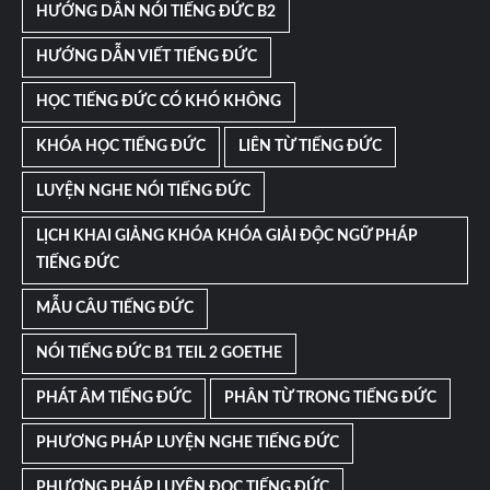
HƯỚNG DẪN NÓI TIẾNG ĐỨC B2
HƯỚNG DẪN VIẾT TIẾNG ĐỨC
HỌC TIẾNG ĐỨC CÓ KHÓ KHÔNG
KHÓA HỌC TIẾNG ĐỨC
LIÊN TỪ TIẾNG ĐỨC
LUYỆN NGHE NÓI TIẾNG ĐỨC
LỊCH KHAI GIẢNG KHÓA KHÓA GIẢI ĐỘC NGỮ PHÁP
TIẾNG ĐỨC
MẪU CÂU TIẾNG ĐỨC
NÓI TIẾNG ĐỨC B1 TEIL 2 GOETHE
PHÁT ÂM TIẾNG ĐỨC
PHÂN TỪ TRONG TIẾNG ĐỨC
PHƯƠNG PHÁP LUYỆN NGHE TIẾNG ĐỨC
PHƯƠNG PHÁP LUYỆN ĐỌC TIẾNG ĐỨC