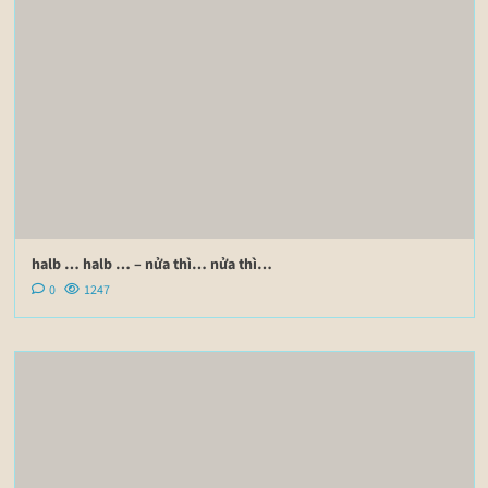
halb … halb … – nửa thì… nửa thì…
0
1247