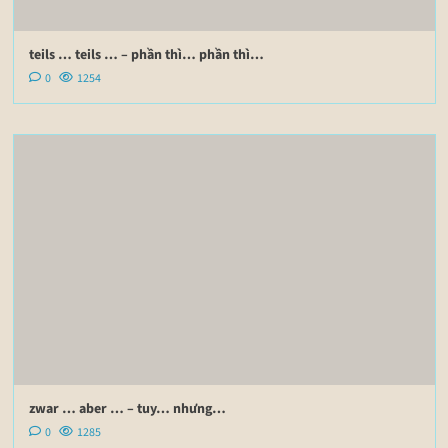
teils … teils … – phần thì… phần thì…
0
1254
zwar … aber … – tuy… nhưng…
0
1285