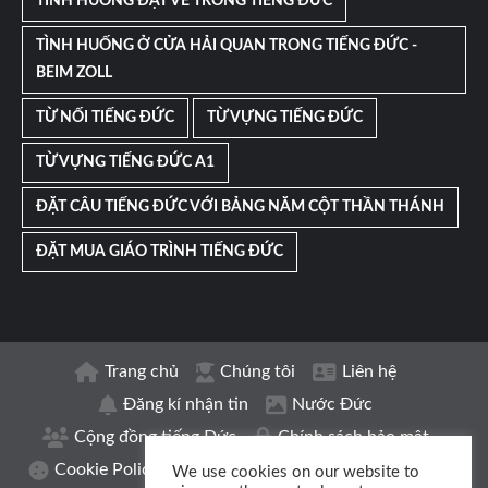
TÌNH HUỐNG ĐẶT VÉ TRONG TIẾNG ĐỨC
TÌNH HUỐNG Ở CỬA HẢI QUAN TRONG TIẾNG ĐỨC -
BEIM ZOLL
TỪ NỐI TIẾNG ĐỨC
TỪ VỰNG TIẾNG ĐỨC
TỪ VỰNG TIẾNG ĐỨC A1
ĐẶT CÂU TIẾNG ĐỨC VỚI BẢNG NĂM CỘT THẦN THÁNH
ĐẶT MUA GIÁO TRÌNH TIẾNG ĐỨC
Trang chủ
Chúng tôi
Liên hệ
Đăng kí nhận tin
Nước Đức
Cộng đồng tiếng Đức
Chính sách bảo mật
Cookie Policy
Thông tin xuất bản | Impressum
We use cookies on our website to