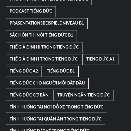
PODCAST TIẾNG ĐỨC
PRÄSENTATIONSBEISPIELE NIVEAU B1
SÁCH ÔN THI NÓI TIẾNG ĐỨC B1
THỂ GIẢ ĐỊNH II TRONG TIẾNG ĐỨC
THỂ GIẢ ĐỊNH I TRONG TIẾNG ĐỨC
TIẾNG ĐỨC A1
TIẾNG ĐỨC A2
TIẾNG ĐỨC B1
TIẾNG ĐỨC CHO NGƯỜI MỚI BẮT ĐẦU
TIẾNG ĐỨC CƠ BẢN
TRUYỆN NGẮN TIẾNG ĐỨC
TÌNH HUỐNG TẠI NƠI ĐỖ XE TRONG TIẾNG ĐỨC
TÌNH HUỐNG TẠI QUÁN ĂN TRONG TIẾNG ĐỨC