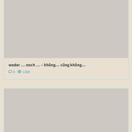
weder … noch … – không… cũng không…
0
1169