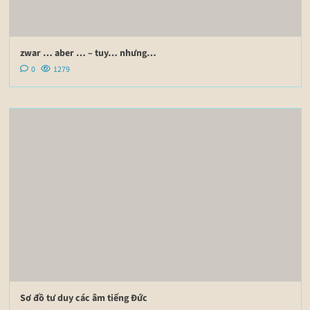
zwar … aber … – tuy… nhưng…
0
1279
Sơ đồ tư duy các âm tiếng Đức