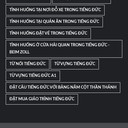
TÌNH HUỐNG TẠI NƠI ĐỖ XE TRONG TIẾNG ĐỨC
TÌNH HUỐNG TẠI QUÁN ĂN TRONG TIẾNG ĐỨC
TÌNH HUỐNG ĐẶT VÉ TRONG TIẾNG ĐỨC
TÌNH HUỐNG Ở CỬA HẢI QUAN TRONG TIẾNG ĐỨC -
BEIM ZOLL
TỪ NỐI TIẾNG ĐỨC
TỪ VỰNG TIẾNG ĐỨC
TỪ VỰNG TIẾNG ĐỨC A1
ĐẶT CÂU TIẾNG ĐỨC VỚI BẢNG NĂM CỘT THẦN THÁNH
ĐẶT MUA GIÁO TRÌNH TIẾNG ĐỨC