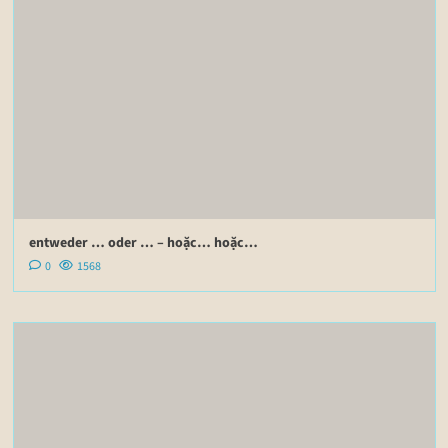
entweder … oder … – hoặc… hoặc…
0
1568