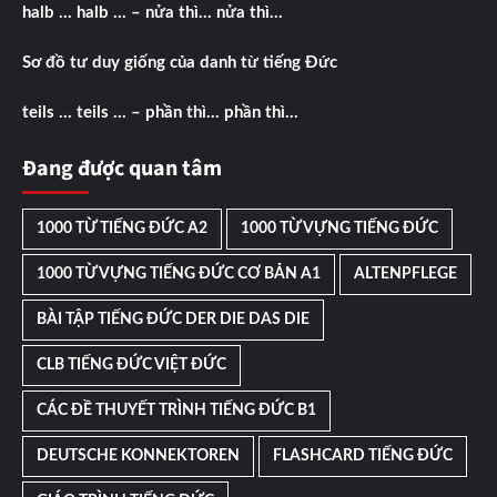
halb … halb … – nửa thì… nửa thì…
Sơ đồ tư duy giống của danh từ tiếng Đức
teils … teils … – phần thì… phần thì…
Đang được quan tâm
1000 TỪ TIẾNG ĐỨC A2
1000 TỪ VỰNG TIẾNG ĐỨC
1000 TỪ VỰNG TIẾNG ĐỨC CƠ BẢN A1
ALTENPFLEGE
BÀI TẬP TIẾNG ĐỨC DER DIE DAS DIE
CLB TIẾNG ĐỨC VIỆT ĐỨC
CÁC ĐỀ THUYẾT TRÌNH TIẾNG ĐỨC B1
DEUTSCHE KONNEKTOREN
FLASHCARD TIẾNG ĐỨC