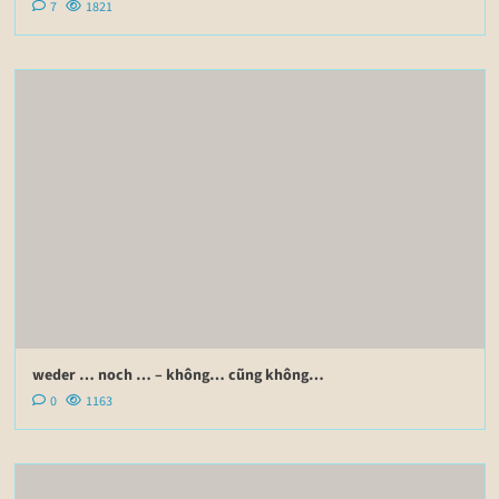
7
1821
weder … noch … – không… cũng không…
0
1163