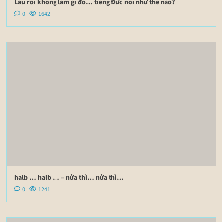
Lâu rồi không làm gì đó… tiếng Đức nói như thế nào?
0
1642
halb … halb … – nửa thì… nửa thì…
0
1241