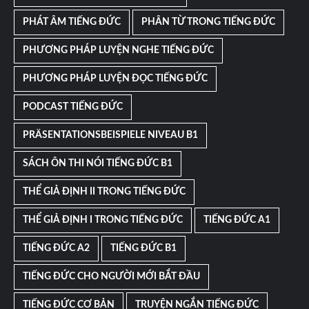
PHÁT ÂM TIẾNG ĐỨC
PHÂN TỪ TRONG TIẾNG ĐỨC
PHƯƠNG PHÁP LUYỆN NGHE TIẾNG ĐỨC
PHƯƠNG PHÁP LUYỆN ĐỌC TIẾNG ĐỨC
PODCAST TIẾNG ĐỨC
PRÄSENTATIONSBEISPIELE NIVEAU B1
SÁCH ÔN THI NÓI TIẾNG ĐỨC B1
THỂ GIẢ ĐỊNH II TRONG TIẾNG ĐỨC
THỂ GIẢ ĐỊNH I TRONG TIẾNG ĐỨC
TIẾNG ĐỨC A1
TIẾNG ĐỨC A2
TIẾNG ĐỨC B1
TIẾNG ĐỨC CHO NGƯỜI MỚI BẮT ĐẦU
TIẾNG ĐỨC CƠ BẢN
TRUYỆN NGẮN TIẾNG ĐỨC