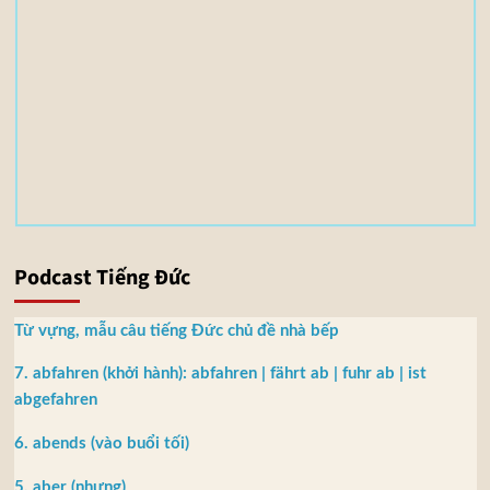
3
,
5
5
M
B
Podcast Tiếng Đức
Từ vựng, mẫu câu tiếng Đức chủ đề nhà bếp
7. abfahren (khởi hành): abfahren | fährt ab | fuhr ab | ist
abgefahren
6. abends (vào buổi tối)
5. aber (nhưng)