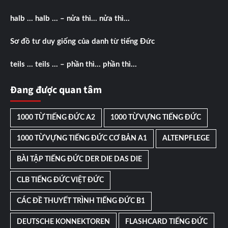
halb … halb … – nửa thì… nửa thì…
Sơ đồ tư duy giống của danh từ tiếng Đức
teils … teils … – phần thì… phần thì…
Đang được quan tâm
1000 TỪ TIẾNG ĐỨC A2
1000 TỪ VỰNG TIẾNG ĐỨC
1000 TỪ VỰNG TIẾNG ĐỨC CƠ BẢN A1
ALTENPFLEGE
BÀI TẬP TIẾNG ĐỨC DER DIE DAS DIE
CLB TIẾNG ĐỨC VIỆT ĐỨC
CÁC ĐỀ THUYẾT TRÌNH TIẾNG ĐỨC B1
DEUTSCHE KONNEKTOREN
FLASHCARD TIẾNG ĐỨC