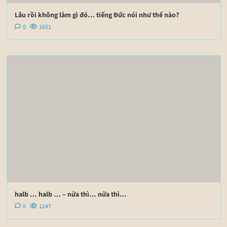
Lâu rồi không làm gì đó… tiếng Đức nói như thế nào?
0
1651
halb … halb … – nửa thì… nửa thì…
0
1247