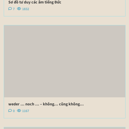
Sơ đồ tư duy các âm tiếng Đức
7
1832
weder … noch … – không… cũng không…
0
1167