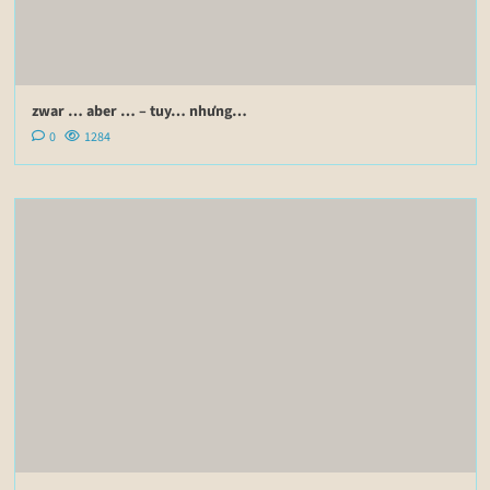
zwar … aber … – tuy… nhưng…
0
1284