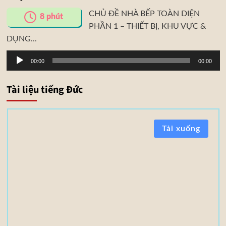
CHỦ ĐỀ NHÀ BẾP TOÀN DIỆN
8
phút
PHẦN 1 – THIẾT BỊ, KHU VỰC &
DỤNG...
Trình
00:00
00:00
phát
âm
Tài liệu tiếng Đức
thanh
T
Tải xuống
à
i
l
i
ệ