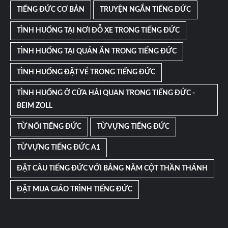
TIẾNG ĐỨC CƠ BẢN
TRUYỆN NGẮN TIẾNG ĐỨC
TÌNH HUỐNG TẠI NƠI ĐỖ XE TRONG TIẾNG ĐỨC
TÌNH HUỐNG TẠI QUÁN ĂN TRONG TIẾNG ĐỨC
TÌNH HUỐNG ĐẶT VÉ TRONG TIẾNG ĐỨC
TÌNH HUỐNG Ở CỬA HẢI QUAN TRONG TIẾNG ĐỨC -
BEIM ZOLL
TỪ NỐI TIẾNG ĐỨC
TỪ VỰNG TIẾNG ĐỨC
TỪ VỰNG TIẾNG ĐỨC A1
ĐẶT CÂU TIẾNG ĐỨC VỚI BẢNG NĂM CỘT THẦN THÁNH
ĐẶT MUA GIÁO TRÌNH TIẾNG ĐỨC