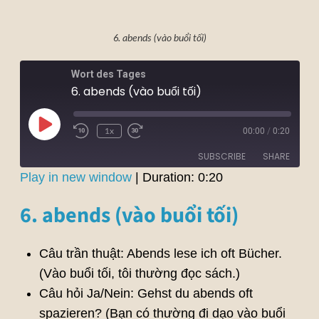
6. abends (vào buổi tối)
Wort des Tages
6. abends (vào buổi tối)
00:00
/
0:20
1x
SUBSCRIBE
SHARE
Play in new window
|
Duration: 0:20
SHARE
6. abends (vào buổi tối)
RSS FEED
LINK
Câu trần thuật: Abends lese ich oft Bücher.
EMBED
(Vào buổi tối, tôi thường đọc sách.)
Câu hỏi Ja/Nein: Gehst du abends oft
spazieren? (Bạn có thường đi dạo vào buổi