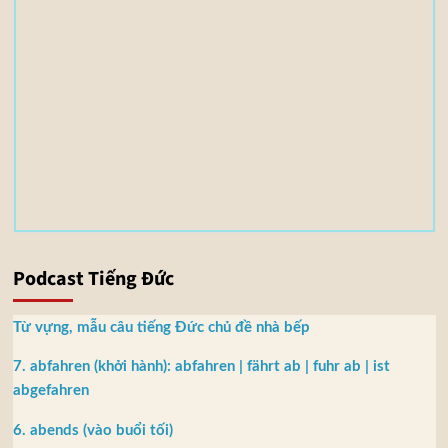
)
3
,
5
5
M
B
Podcast Tiếng Đức
Từ vựng, mẫu câu tiếng Đức chủ đề nhà bếp
7. abfahren (khởi hành): abfahren | fährt ab | fuhr ab | ist
abgefahren
6. abends (vào buổi tối)