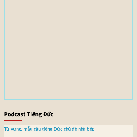
l
e
(
s
)
3
,
5
5
M
B
Podcast Tiếng Đức
Từ vựng, mẫu câu tiếng Đức chủ đề nhà bếp