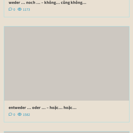
weder … noch … – không… cũng không…
0
1173
entweder … oder … – hoặc… hoặc…
0
1582