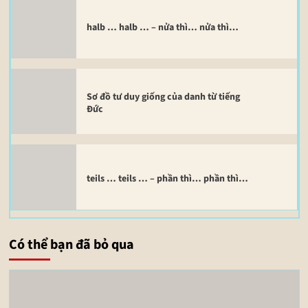
halb … halb … – nửa thì… nửa thì…
Sơ đồ tư duy giống của danh từ tiếng
Đức
teils … teils … – phần thì… phần thì…
Có thể bạn đã bỏ qua