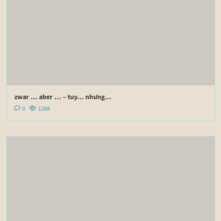
zwar … aber … – tuy… nhưng…
0
1288