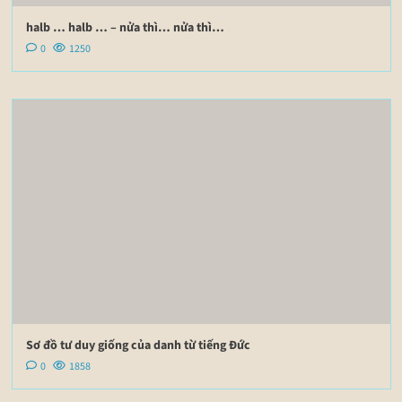
halb … halb … – nửa thì… nửa thì…
0
1250
Sơ đồ tư duy giống của danh từ tiếng Đức
0
1858