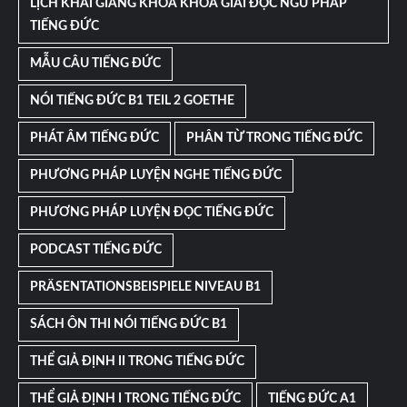
LỊCH KHAI GIẢNG KHÓA KHÓA GIẢI ĐỘC NGỮ PHÁP
TIẾNG ĐỨC
MẪU CÂU TIẾNG ĐỨC
NÓI TIẾNG ĐỨC B1 TEIL 2 GOETHE
PHÁT ÂM TIẾNG ĐỨC
PHÂN TỪ TRONG TIẾNG ĐỨC
PHƯƠNG PHÁP LUYỆN NGHE TIẾNG ĐỨC
PHƯƠNG PHÁP LUYỆN ĐỌC TIẾNG ĐỨC
PODCAST TIẾNG ĐỨC
PRÄSENTATIONSBEISPIELE NIVEAU B1
SÁCH ÔN THI NÓI TIẾNG ĐỨC B1
THỂ GIẢ ĐỊNH II TRONG TIẾNG ĐỨC
THỂ GIẢ ĐỊNH I TRONG TIẾNG ĐỨC
TIẾNG ĐỨC A1