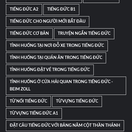
TIẾNG ĐỨC A2
TIẾNG ĐỨC B1
TIẾNG ĐỨC CHO NGƯỜI MỚI BẮT ĐẦU
TIẾNG ĐỨC CƠ BẢN
TRUYỆN NGẮN TIẾNG ĐỨC
TÌNH HUỐNG TẠI NƠI ĐỖ XE TRONG TIẾNG ĐỨC
TÌNH HUỐNG TẠI QUÁN ĂN TRONG TIẾNG ĐỨC
TÌNH HUỐNG ĐẶT VÉ TRONG TIẾNG ĐỨC
TÌNH HUỐNG Ở CỬA HẢI QUAN TRONG TIẾNG ĐỨC -
BEIM ZOLL
TỪ NỐI TIẾNG ĐỨC
TỪ VỰNG TIẾNG ĐỨC
TỪ VỰNG TIẾNG ĐỨC A1
ĐẶT CÂU TIẾNG ĐỨC VỚI BẢNG NĂM CỘT THẦN THÁNH