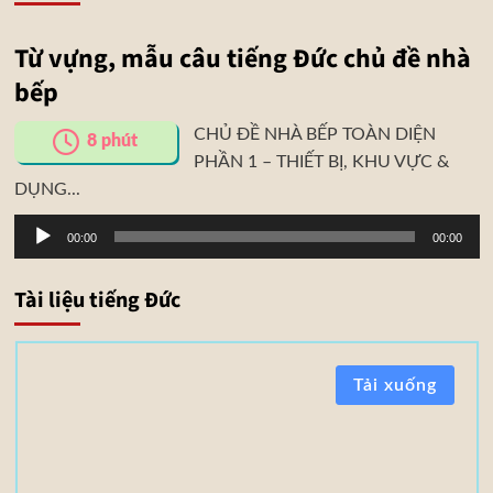
Từ vựng, mẫu câu tiếng Đức chủ đề nhà
bếp
CHỦ ĐỀ NHÀ BẾP TOÀN DIỆN
8
phút
PHẦN 1 – THIẾT BỊ, KHU VỰC &
DỤNG...
Trình
00:00
00:00
phát
âm
Tài liệu tiếng Đức
thanh
T
Tải xuống
à
i
l