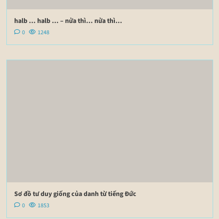
halb … halb … – nửa thì… nửa thì…
0
1248
Sơ đồ tư duy giống của danh từ tiếng Đức
0
1853