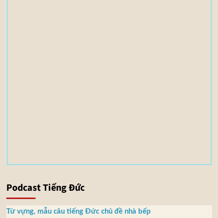
i
l
e
(
s
)
3
,
5
5
M
B
Podcast Tiếng Đức
Từ vựng, mẫu câu tiếng Đức chủ đề nhà bếp