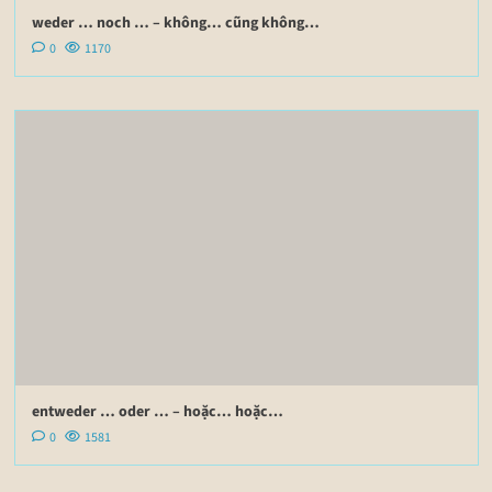
weder … noch … – không… cũng không…
0
1170
entweder … oder … – hoặc… hoặc…
0
1581