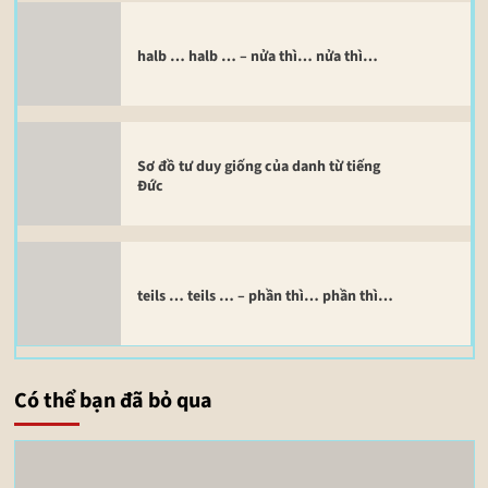
halb … halb … – nửa thì… nửa thì…
Sơ đồ tư duy giống của danh từ tiếng
Đức
teils … teils … – phần thì… phần thì…
Có thể bạn đã bỏ qua