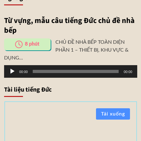
Từ vựng, mẫu câu tiếng Đức chủ đề nhà
bếp
CHỦ ĐỀ NHÀ BẾP TOÀN DIỆN
8
phút
PHẦN 1 – THIẾT BỊ, KHU VỰC &
DỤNG...
Trình
00:00
00:00
phát
âm
Tài liệu tiếng Đức
thanh
T
Tải xuống
à
i