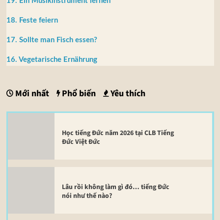
19. Ein Musikinstrument lernen
18. Feste feiern
17. Sollte man Fisch essen?
16. Vegetarische Ernährung
Mới nhất
Phổ biến
Yêu thích
Học tiếng Đức năm 2026 tại CLB Tiếng
Đức Việt Đức
Lâu rồi không làm gì đó… tiếng Đức
nói như thế nào?