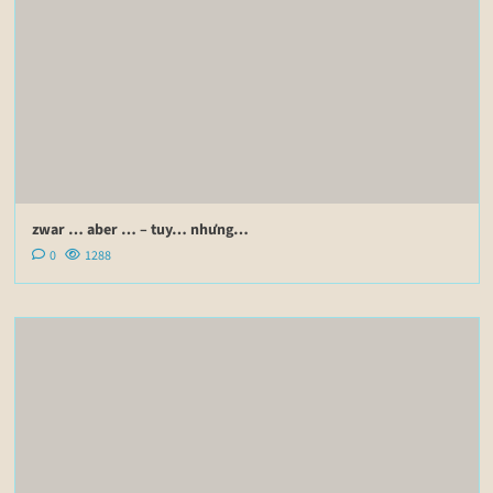
zwar … aber … – tuy… nhưng…
0
1288