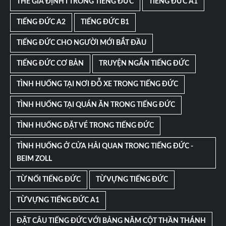
THỂ GIẢ ĐỊNH I TRONG TIẾNG ĐỨC
TIẾNG ĐỨC A1
TIẾNG ĐỨC A2
TIẾNG ĐỨC B1
TIẾNG ĐỨC CHO NGƯỜI MỚI BẮT ĐẦU
TIẾNG ĐỨC CƠ BẢN
TRUYỆN NGẮN TIẾNG ĐỨC
TÌNH HUỐNG TẠI NƠI ĐỖ XE TRONG TIẾNG ĐỨC
TÌNH HUỐNG TẠI QUÁN ĂN TRONG TIẾNG ĐỨC
TÌNH HUỐNG ĐẶT VÉ TRONG TIẾNG ĐỨC
TÌNH HUỐNG Ở CỬA HẢI QUAN TRONG TIẾNG ĐỨC -
BEIM ZOLL
TỪ NỐI TIẾNG ĐỨC
TỪ VỰNG TIẾNG ĐỨC
TỪ VỰNG TIẾNG ĐỨC A1
ĐẶT CÂU TIẾNG ĐỨC VỚI BẢNG NĂM CỘT THẦN THÁNH