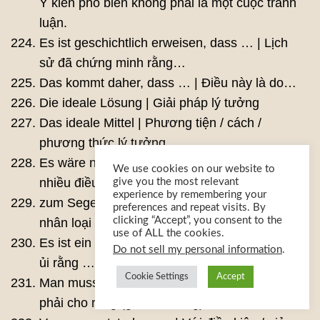
Ý kiến ​​​​phổ biến không phải là một cuộc tranh
luận.
Es ist geschichtlich erweisen, dass … | Lịch
sử đã chứng minh rằng…
Das kommt daher, dass … | Điều này là do…
Die ideale Lösung | Giải pháp lý tưởng
Das ideale Mittel | Phương tiện / cách /
phương thức lý tưởng
Es wäre noch viel zu sagen! | Vẫn còn rất
We use cookies on our website to
nhiều điều để nói!
give you the most relevant
experience by remembering your
zum Segen der Menschheit | vì lợi ích của
preferences and repeat visits. By
clicking “Accept”, you consent to the
nhân loại
use of ALL the cookies.
Es ist ein Trost, dass … | Đó là một niềm an
Do not sell my personal information
.
ủi rằng …
Cookie Settings
Accept
Man muss voraussetzen, dass … | Người ta
phải cho rằng (giả định rằng) …