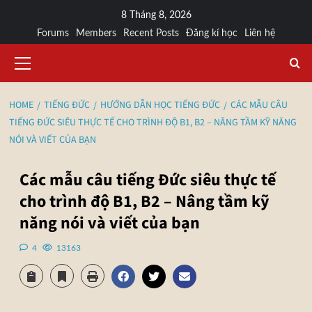
8 Tháng 8, 2026
Forums
Members
Recent Posts
Đăng kí học
Liên hệ
HOME
TIẾNG ĐỨC
HƯỚNG DẪN HỌC TIẾNG ĐỨC
CÁC MẪU CÂU
TIẾNG ĐỨC SIÊU THỰC TẾ CHO TRÌNH ĐỘ B1, B2 – NÂNG TẦM KỸ NĂNG
NÓI VÀ VIẾT CỦA BẠN
Các mẫu câu tiếng Đức siêu thực tế
cho trình độ B1, B2 – Nâng tầm kỹ
năng nói và viết của bạn
4
13163