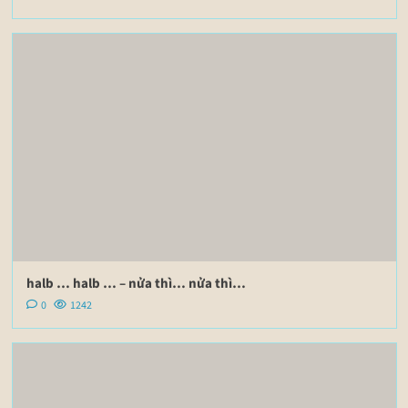
halb … halb … – nửa thì… nửa thì…
0
1242