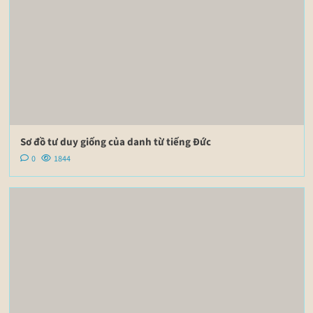
Sơ đồ tư duy giống của danh từ tiếng Đức
0
1844