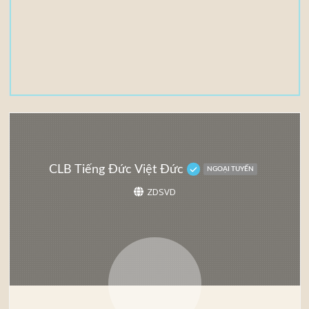
,
5
5
M
B
CLB Tiếng Đức Việt Đức
NGOẠI TUYẾN
ZDSVD