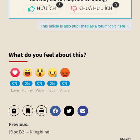
3
0
HỮU ÍCH
CHƯA HỮU ÍCH
This article is also published as a forum topic here »
What do you feel about this?
0%
0%
0%
0%
0%
Love
Funny
Wow
Sad
Angry
Previous:
[Đọc B2] – Kì nghỉ hè
Next: