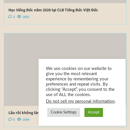
Học tiếng Đức năm 2026 tại CLB Tiếng Đức Việt Đức
3
1891
We use cookies on our website to
give you the most relevant
experience by remembering your
preferences and repeat visits. By
clicking “Accept”, you consent to the
use of ALL the cookies.
Do not sell my personal information
.
Lâu rồi không làm gì đó… tiếng Đức nói như thế nào?
Cookie Settings
Accept
0
1644