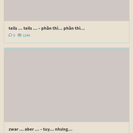
teils … teils … – phần thì… phần thì…
0
1244
zwar … aber … – tuy… nhưng…