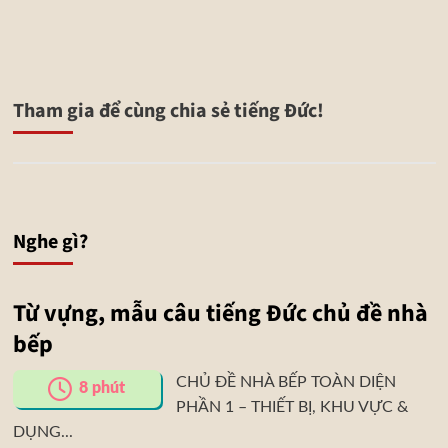
Tham gia để cùng chia sẻ tiếng Đức!
Nghe gì?
Từ vựng, mẫu câu tiếng Đức chủ đề nhà
bếp
CHỦ ĐỀ NHÀ BẾP TOÀN DIỆN
8
phút
PHẦN 1 – THIẾT BỊ, KHU VỰC &
DỤNG...