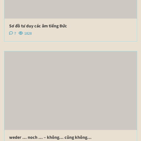
Sơ đồ tư duy các âm tiếng Đức
7
1828
weder … noch … – không… cũng không…