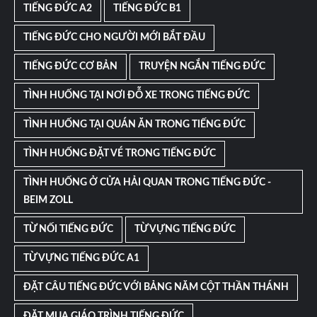
TIẾNG ĐỨC A2
TIẾNG ĐỨC B1
TIẾNG ĐỨC CHO NGƯỜI MỚI BẮT ĐẦU
TIẾNG ĐỨC CƠ BẢN
TRUYỆN NGẮN TIẾNG ĐỨC
TÌNH HUỐNG TẠI NƠI ĐỖ XE TRONG TIẾNG ĐỨC
TÌNH HUỐNG TẠI QUÁN ĂN TRONG TIẾNG ĐỨC
TÌNH HUỐNG ĐẶT VÉ TRONG TIẾNG ĐỨC
TÌNH HUỐNG Ở CỬA HẢI QUAN TRONG TIẾNG ĐỨC -
BEIM ZOLL
TỪ NỐI TIẾNG ĐỨC
TỪ VỰNG TIẾNG ĐỨC
TỪ VỰNG TIẾNG ĐỨC A1
ĐẶT CÂU TIẾNG ĐỨC VỚI BẢNG NĂM CỘT THẦN THÁNH
ĐẶT MUA GIÁO TRÌNH TIẾNG ĐỨC