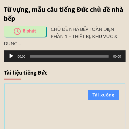
Từ vựng, mẫu câu tiếng Đức chủ đề nhà
bếp
CHỦ ĐỀ NHÀ BẾP TOÀN DIỆN
8
phút
PHẦN 1 – THIẾT BỊ, KHU VỰC &
DỤNG...
Trình
00:00
00:00
phát
âm
Tài liệu tiếng Đức
thanh
T
Tải xuống
à
i
l