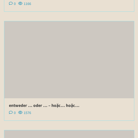
0
1166
entweder … oder … – hoặc… hoặc…
0
1576