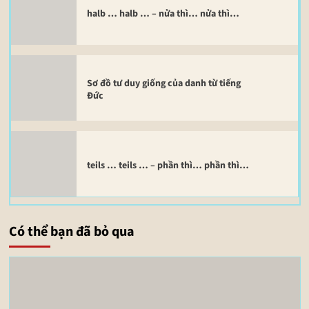
halb … halb … – nửa thì… nửa thì…
Sơ đồ tư duy giống của danh từ tiếng
Đức
teils … teils … – phần thì… phần thì…
Có thể bạn đã bỏ qua