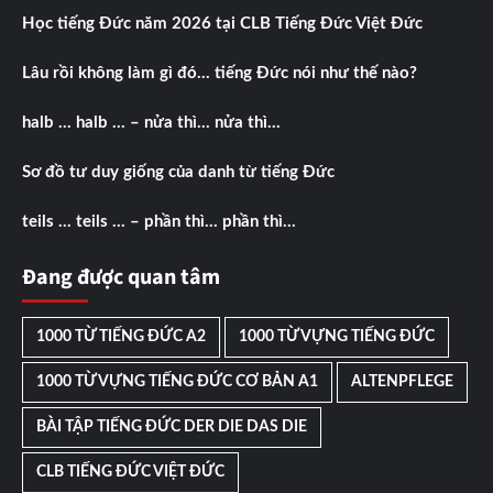
Học tiếng Đức năm 2026 tại CLB Tiếng Đức Việt Đức
Lâu rồi không làm gì đó… tiếng Đức nói như thế nào?
halb … halb … – nửa thì… nửa thì…
Sơ đồ tư duy giống của danh từ tiếng Đức
teils … teils … – phần thì… phần thì…
Đang được quan tâm
1000 TỪ TIẾNG ĐỨC A2
1000 TỪ VỰNG TIẾNG ĐỨC
1000 TỪ VỰNG TIẾNG ĐỨC CƠ BẢN A1
ALTENPFLEGE
BÀI TẬP TIẾNG ĐỨC DER DIE DAS DIE
CLB TIẾNG ĐỨC VIỆT ĐỨC