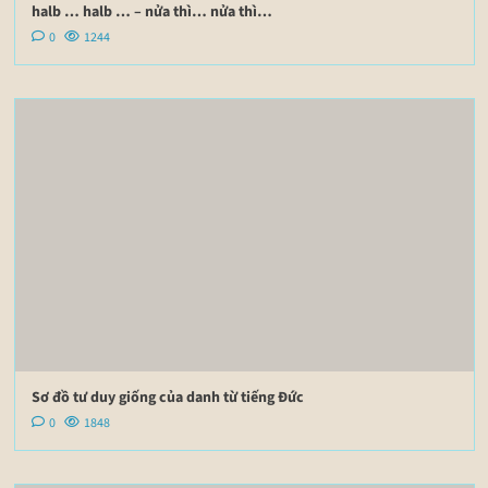
halb … halb … – nửa thì… nửa thì…
0
1244
Sơ đồ tư duy giống của danh từ tiếng Đức
0
1848