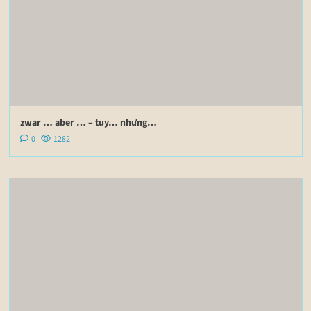
zwar … aber … – tuy… nhưng…
0
1282