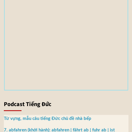
e
(
s
)
3
,
5
5
M
B
Podcast Tiếng Đức
Từ vựng, mẫu câu tiếng Đức chủ đề nhà bếp
7. abfahren (khởi hành): abfahren | fährt ab | fuhr ab | ist