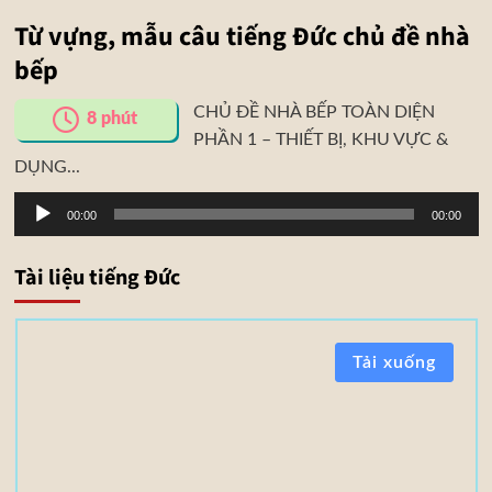
Từ vựng, mẫu câu tiếng Đức chủ đề nhà
bếp
CHỦ ĐỀ NHÀ BẾP TOÀN DIỆN
8
phút
PHẦN 1 – THIẾT BỊ, KHU VỰC &
DỤNG...
Trình
00:00
00:00
phát
âm
Tài liệu tiếng Đức
thanh
T
Tải xuống
à
i
l