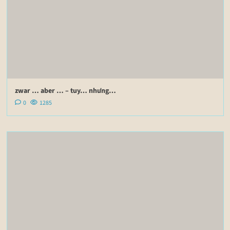
zwar … aber … – tuy… nhưng…
0
1285