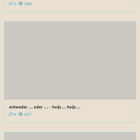
0
1169
entweder … oder … – hoặc… hoặc…
0
1577