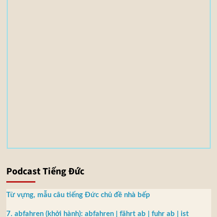
e
(
s
)
3
,
5
5
M
B
Podcast Tiếng Đức
Từ vựng, mẫu câu tiếng Đức chủ đề nhà bếp
7. abfahren (khởi hành): abfahren | fährt ab | fuhr ab | ist