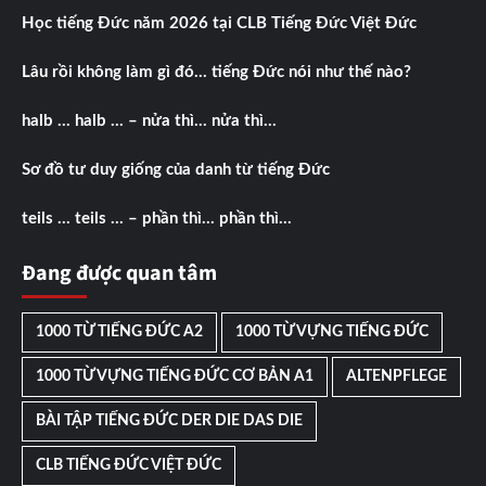
Học tiếng Đức năm 2026 tại CLB Tiếng Đức Việt Đức
Lâu rồi không làm gì đó… tiếng Đức nói như thế nào?
halb … halb … – nửa thì… nửa thì…
Sơ đồ tư duy giống của danh từ tiếng Đức
teils … teils … – phần thì… phần thì…
Đang được quan tâm
1000 TỪ TIẾNG ĐỨC A2
1000 TỪ VỰNG TIẾNG ĐỨC
1000 TỪ VỰNG TIẾNG ĐỨC CƠ BẢN A1
ALTENPFLEGE
BÀI TẬP TIẾNG ĐỨC DER DIE DAS DIE
CLB TIẾNG ĐỨC VIỆT ĐỨC