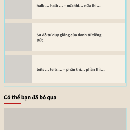
halb … halb … – nửa thì… nửa thì…
Sơ đồ tư duy giống của danh từ tiếng
Đức
teils … teils … – phần thì… phần thì…
Có thể bạn đã bỏ qua