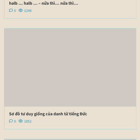
halb … halb … – nửa thì… nửa thì…
0
1248
Sơ đồ tư duy giống của danh từ tiếng Đức
0
1852