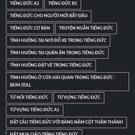
TIẾNG ĐỨC A2
TIẾNG ĐỨC B1
TIẾNG ĐỨC CHO NGƯỜI MỚI BẮT ĐẦU
TIẾNG ĐỨC CƠ BẢN
TRUYỆN NGẮN TIẾNG ĐỨC
TÌNH HUỐNG TẠI NƠI ĐỖ XE TRONG TIẾNG ĐỨC
TÌNH HUỐNG TẠI QUÁN ĂN TRONG TIẾNG ĐỨC
TÌNH HUỐNG ĐẶT VÉ TRONG TIẾNG ĐỨC
TÌNH HUỐNG Ở CỬA HẢI QUAN TRONG TIẾNG ĐỨC -
BEIM ZOLL
TỪ NỐI TIẾNG ĐỨC
TỪ VỰNG TIẾNG ĐỨC
TỪ VỰNG TIẾNG ĐỨC A1
ĐẶT CÂU TIẾNG ĐỨC VỚI BẢNG NĂM CỘT THẦN THÁNH
ĐẶT MUA GIÁO TRÌNH TIẾNG ĐỨC