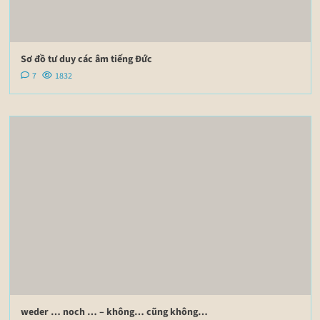
Sơ đồ tư duy các âm tiếng Đức
7
1832
weder … noch … – không… cũng không…