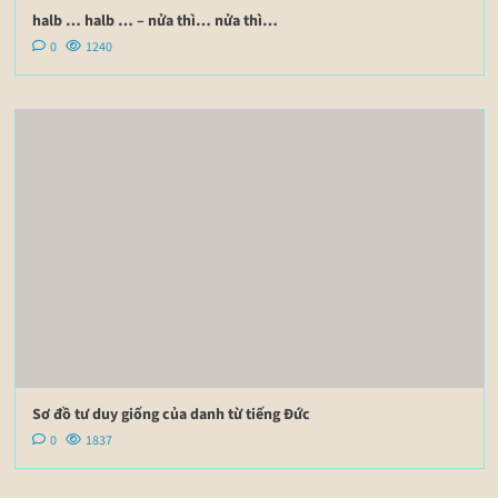
halb … halb … – nửa thì… nửa thì…
0
1240
Sơ đồ tư duy giống của danh từ tiếng Đức
0
1837