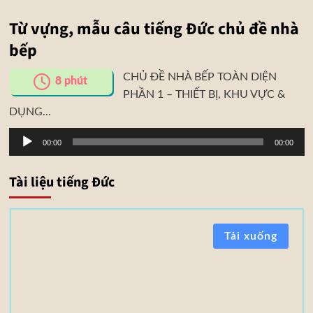
Từ vựng, mẫu câu tiếng Đức chủ đề nhà
bếp
CHỦ ĐỀ NHÀ BẾP TOÀN DIỆN
8
phút
PHẦN 1 – THIẾT BỊ, KHU VỰC &
DỤNG...
Trình
00:00
00:00
phát
âm
Tài liệu tiếng Đức
thanh
T
Tải xuống
à
i
l