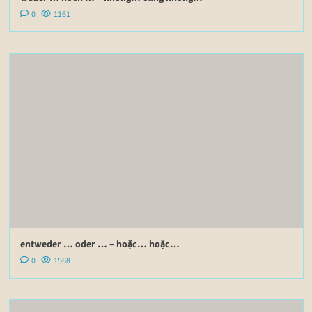
0
1161
entweder … oder … – hoặc… hoặc…
0
1568