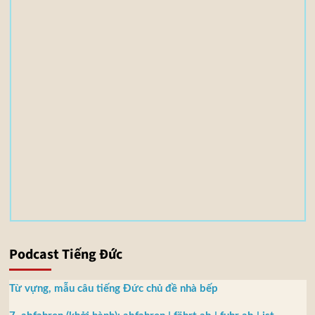
l
e
(
s
)
3
,
5
5
M
B
Podcast Tiếng Đức
Từ vựng, mẫu câu tiếng Đức chủ đề nhà bếp