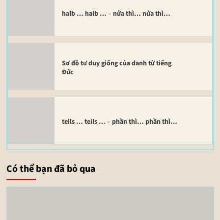
halb … halb … – nửa thì… nửa thì…
Sơ đồ tư duy giống của danh từ tiếng
Đức
teils … teils … – phần thì… phần thì…
Có thể bạn đã bỏ qua