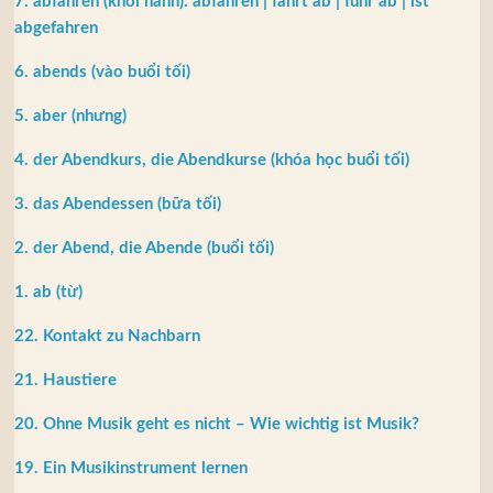
7. abfahren (khởi hành): abfahren | fährt ab | fuhr ab | ist
abgefahren
6. abends (vào buổi tối)
5. aber (nhưng)
4. der Abendkurs, die Abendkurse (khóa học buổi tối)
3. das Abendessen (bữa tối)
2. der Abend, die Abende (buổi tối)
1. ab (từ)
22. Kontakt zu Nachbarn
21. Haustiere
20. Ohne Musik geht es nicht – Wie wichtig ist Musik?
19. Ein Musikinstrument lernen