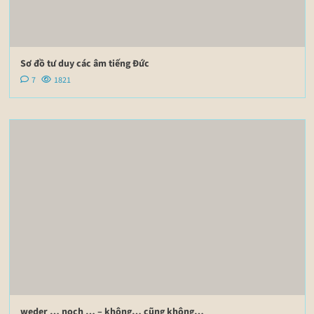
Sơ đồ tư duy các âm tiếng Đức
7
1821
weder … noch … – không… cũng không…