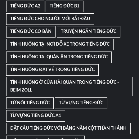
TIẾNG ĐỨC A2
TIẾNG ĐỨC B1
TIẾNG ĐỨC CHO NGƯỜI MỚI BẮT ĐẦU
TIẾNG ĐỨC CƠ BẢN
TRUYỆN NGẮN TIẾNG ĐỨC
TÌNH HUỐNG TẠI NƠI ĐỖ XE TRONG TIẾNG ĐỨC
TÌNH HUỐNG TẠI QUÁN ĂN TRONG TIẾNG ĐỨC
TÌNH HUỐNG ĐẶT VÉ TRONG TIẾNG ĐỨC
TÌNH HUỐNG Ở CỬA HẢI QUAN TRONG TIẾNG ĐỨC -
BEIM ZOLL
TỪ NỐI TIẾNG ĐỨC
TỪ VỰNG TIẾNG ĐỨC
TỪ VỰNG TIẾNG ĐỨC A1
ĐẶT CÂU TIẾNG ĐỨC VỚI BẢNG NĂM CỘT THẦN THÁNH