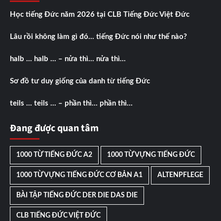
Học tiếng Đức năm 2026 tại CLB Tiếng Đức Việt Đức
Lâu rồi không làm gì đó… tiếng Đức nói như thế nào?
halb … halb … – nửa thì… nửa thì…
Sơ đồ tư duy giống của danh từ tiếng Đức
teils … teils … – phần thì… phần thì…
Đang được quan tâm
1000 TỪ TIẾNG ĐỨC A2
1000 TỪ VỰNG TIẾNG ĐỨC
1000 TỪ VỰNG TIẾNG ĐỨC CƠ BẢN A1
ALTENPFLEGE
BÀI TẬP TIẾNG ĐỨC DER DIE DAS DIE
CLB TIẾNG ĐỨC VIỆT ĐỨC