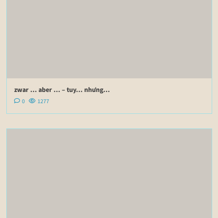
zwar … aber … – tuy… nhưng…
0
1277