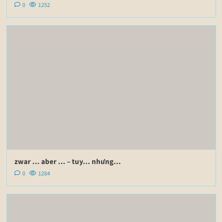
0
1252
zwar … aber … – tuy… nhưng…
0
1284