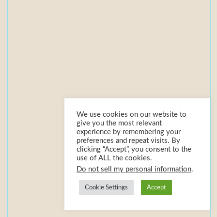
ứ
c
m
ớ
i
-
t
ó
We use cookies on our website to
give you the most relevant
m
experience by remembering your
preferences and repeat visits. By
t
clicking “Accept”, you consent to the
ắ
use of ALL the cookies.
Do not sell my personal information
.
t
Cookie Settings
Accept
1