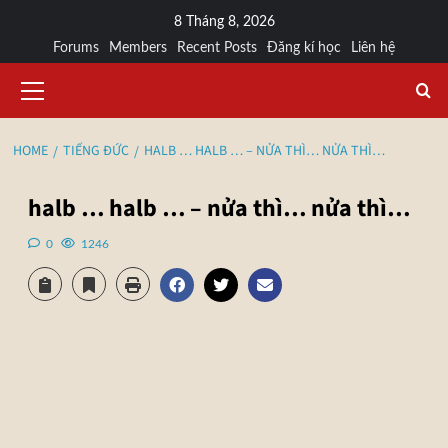
8 Tháng 8, 2026
Forums
Members
Recent Posts
Đăng kí học
Liên hệ
HOME
TIẾNG ĐỨC
HALB … HALB … – NỬA THÌ… NỬA THÌ…
halb … halb … – nửa thì… nửa thì…
0
1246