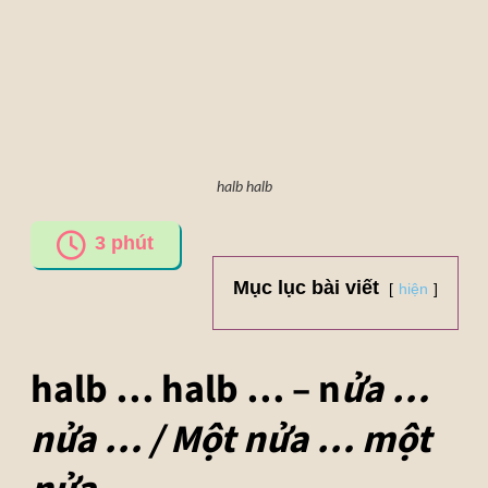
halb halb
3
phút
Mục lục bài viết
hiện
halb … halb … –
n
ửa …
nửa … / Một nửa … một