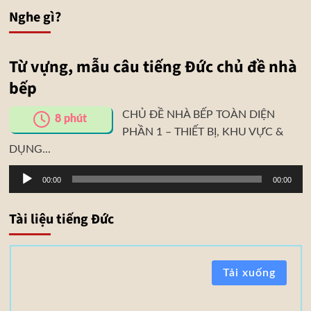
Nghe gì?
Từ vựng, mẫu câu tiếng Đức chủ đề nhà
bếp
CHỦ ĐỀ NHÀ BẾP TOÀN DIỆN
8
phút
PHẦN 1 – THIẾT BỊ, KHU VỰC &
DỤNG...
Trình
00:00
00:00
phát
âm
Tài liệu tiếng Đức
thanh
T
Tải xuống
à