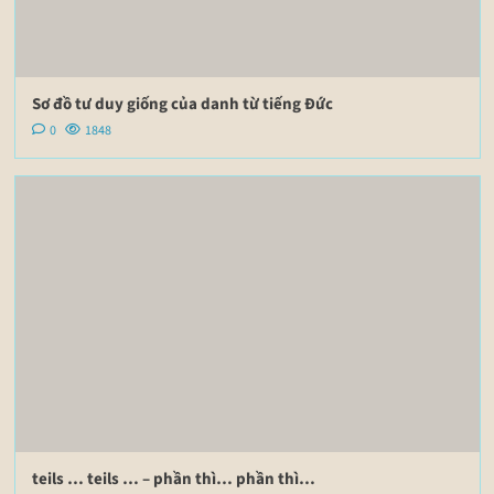
Sơ đồ tư duy giống của danh từ tiếng Đức
0
1848
teils … teils … – phần thì… phần thì…