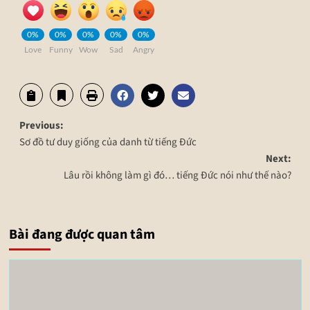
0%
0%
0%
0%
0%
Love
Funny
Wow
Sad
Angry
Previous:
Sơ đồ tư duy giống của danh từ tiếng Đức
Next:
Lâu rồi không làm gì đó… tiếng Đức nói như thế nào?
Bài đang được quan tâm