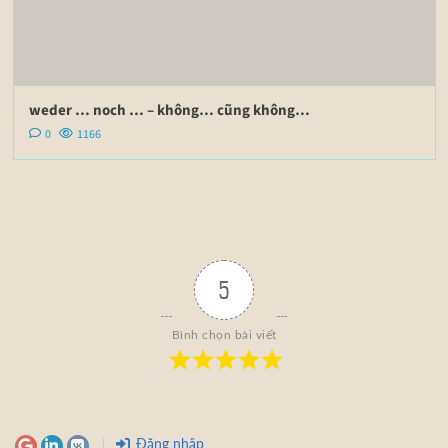
weder … noch … – không… cũng không…
0
1166
5
Bình chọn bài viết
Đăng nhập