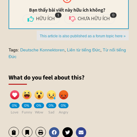
Bạn thấy bài viết này hữu ích không?
1
0
HỮU ÍCH
CHƯA HỮU ÍCH
This article is also published as a forum topic here »
Tags:
Deutsche Konnektoren
,
Liên từ tiếng Đức
,
Từ nối tiếng
Đức
What do you feel about this?
0%
0%
0%
0%
0%
Love
Funny
Wow
Sad
Angry