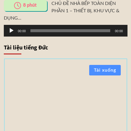
CHỦ ĐỀ NHÀ BẾP TOÀN DIỆN
8
phút
PHẦN 1 – THIẾT BỊ, KHU VỰC &
DỤNG...
Trình
00:00
00:00
phát
âm
Tài liệu tiếng Đức
thanh
T
Tải xuống
à
i
l
i
ệ
u