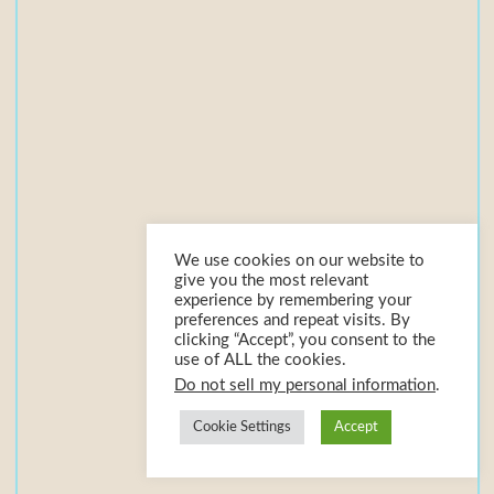
ế
n
g
Đ
ứ
c
1
We use cookies on our website to
give you the most relevant
f
experience by remembering your
i
preferences and repeat visits. By
l
clicking “Accept”, you consent to the
use of ALL the cookies.
e
Do not sell my personal information
.
(
s
Cookie Settings
Accept
)