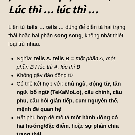
Lúc thì … lúc thì …
Liên từ
teils … teils …
dùng để diễn tả hai trạng
thái hoặc hai phần
song song
, không nhất thiết
loại trừ nhau.
Nghĩa:
teils A, teils B
=
một phần A, một
phần B
/
lúc thì A, lúc thì B
Không gây đảo động từ
Có thể kết hợp với:
chủ ngữ, động từ, tân
ngữ, bổ ngữ (TeKaMoLo), câu chính, câu
phụ, câu hỏi gián tiếp, cụm nguyên thể,
mệnh đề quan hệ
Rất phù hợp để mô tả
một hành động có
hai hướng/đặc điểm
, hoặc
sự phân chia
trạng thái
.