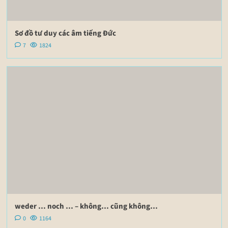
Sơ đồ tư duy các âm tiếng Đức
7
1824
weder … noch … – không… cũng không…
0
1164