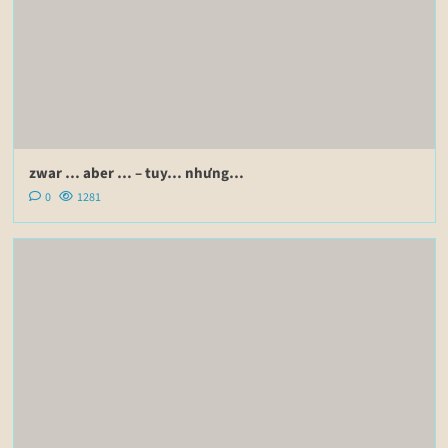
zwar … aber … – tuy… nhưng…
0
1281