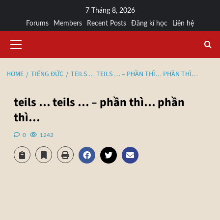
7 Tháng 8, 2026
Forums
Members
Recent Posts
Đăng kí học
Liên hệ
HOME
TIẾNG ĐỨC
TEILS … TEILS … – PHẦN THÌ… PHẦN THÌ…
teils … teils … – phần thì… phần
thì…
0
1242