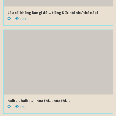
Lâu rồi không làm gì đó… tiếng Đức nói như thế nào?
0
1644
halb … halb … – nửa thì… nửa thì…
0
1242