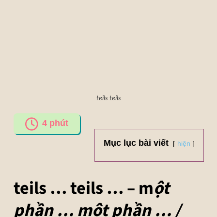
teils teils
4
phút
Mục lục bài viết
hiện
teils … teils … – m
ột
phần … một phần … /