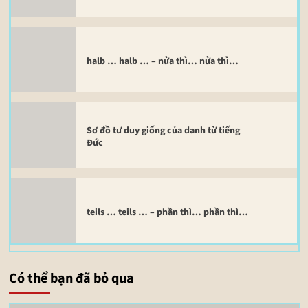
halb … halb … – nửa thì… nửa thì…
Sơ đồ tư duy giống của danh từ tiếng
Đức
teils … teils … – phần thì… phần thì…
Có thể bạn đã bỏ qua