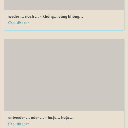
weder … noch … – không… cũng không…
0
1167
entweder … oder … – hoặc… hoặc…
0
1577