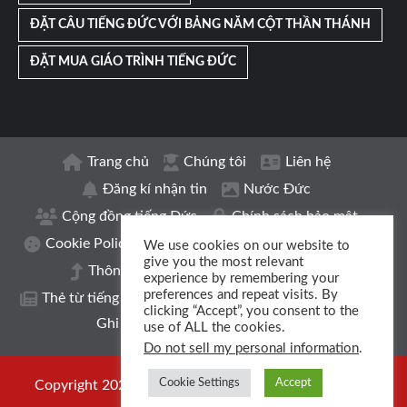
ĐẶT CÂU TIẾNG ĐỨC VỚI BẢNG NĂM CỘT THẦN THÁNH
ĐẶT MUA GIÁO TRÌNH TIẾNG ĐỨC
Trang chủ
Chúng tôi
Liên hệ
Đăng kí nhận tin
Nước Đức
Cộng đồng tiếng Đức
Chính sách bảo mật
Cookie Policy
Thông tin xuất bản | Impressum
We use cookies on our website to
give you the most relevant
Thông báo nâng cấp
Sổ từ vựng
experience by remembering your
preferences and repeat visits. By
Thẻ từ tiếng Đức
Mạng tiếng Đức
Nhóm
clicking “Accept”, you consent to the
Ghi danh
Podcast
Đăng kí học
use of ALL the cookies.
Do not sell my personal information
.
Cookie Settings
Accept
Copyright 2024 © CLB Tiếng Đức Việt Đức. All rights