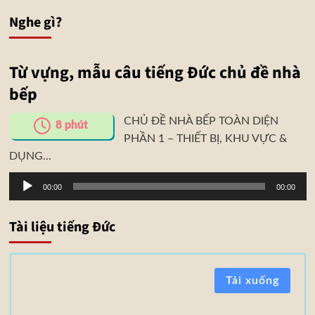
Nghe gì?
Từ vựng, mẫu câu tiếng Đức chủ đề nhà
bếp
CHỦ ĐỀ NHÀ BẾP TOÀN DIỆN
8
phút
PHẦN 1 – THIẾT BỊ, KHU VỰC &
DỤNG...
Trình
00:00
00:00
phát
âm
Tài liệu tiếng Đức
thanh
T
Tải xuống
à