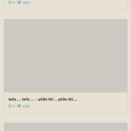
0
1851
teils … teils … – phần thì… phần thì…
0
1253