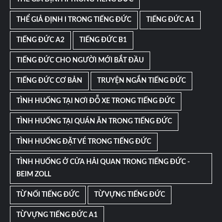
THỂ GIẢ ĐỊNH I TRONG TIẾNG ĐỨC
TIẾNG ĐỨC A1
TIẾNG ĐỨC A2
TIẾNG ĐỨC B1
TIẾNG ĐỨC CHO NGƯỜI MỚI BẮT ĐẦU
TIẾNG ĐỨC CƠ BẢN
TRUYỆN NGẮN TIẾNG ĐỨC
TÌNH HUỐNG TẠI NƠI ĐỖ XE TRONG TIẾNG ĐỨC
TÌNH HUỐNG TẠI QUÁN ĂN TRONG TIẾNG ĐỨC
TÌNH HUỐNG ĐẶT VÉ TRONG TIẾNG ĐỨC
TÌNH HUỐNG Ở CỬA HẢI QUAN TRONG TIẾNG ĐỨC -
BEIM ZOLL
TỪ NỐI TIẾNG ĐỨC
TỪ VỰNG TIẾNG ĐỨC
TỪ VỰNG TIẾNG ĐỨC A1