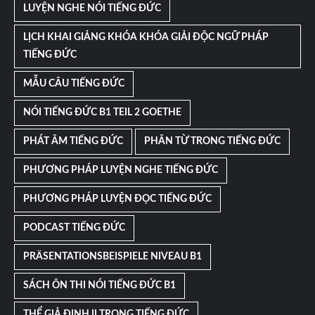
LUYỆN NGHE NÓI TIẾNG ĐỨC
LỊCH KHAI GIẢNG KHÓA KHÓA GIẢI ĐỘC NGỮ PHÁP
TIẾNG ĐỨC
MẪU CÂU TIẾNG ĐỨC
NÓI TIẾNG ĐỨC B1 TEIL 2 GOETHE
PHÁT ÂM TIẾNG ĐỨC
PHÂN TỪ TRONG TIẾNG ĐỨC
PHƯƠNG PHÁP LUYỆN NGHE TIẾNG ĐỨC
PHƯƠNG PHÁP LUYỆN ĐỌC TIẾNG ĐỨC
PODCAST TIẾNG ĐỨC
PRÄSENTATIONSBEISPIELE NIVEAU B1
SÁCH ÔN THI NÓI TIẾNG ĐỨC B1
THỂ GIẢ ĐỊNH II TRONG TIẾNG ĐỨC