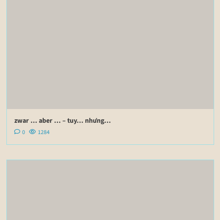
zwar … aber … – tuy… nhưng…
0
1284