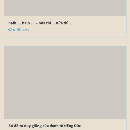
halb … halb … – nửa thì… nửa thì…
0
1247
Sơ đồ tư duy giống của danh từ tiếng Đức