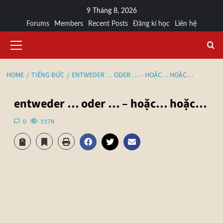
9 Tháng 8, 2026
Forums
Members
Recent Posts
Đăng kí học
Liên hệ
HOME
TIẾNG ĐỨC
ENTWEDER … ODER … – HOẶC… HOẶC…
entweder … oder … – hoặc… hoặc…
0
1578