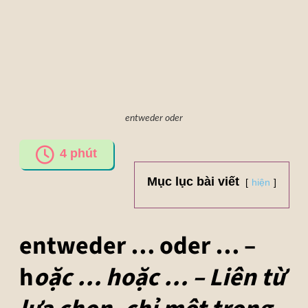
entweder oder
4
phút
Mục lục bài viết
hiện
entweder … oder … –
h
oặc … hoặc … – Liên từ