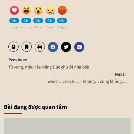
0%
0%
0%
0%
0%
Love
Funny
Wow
Sad
Angry
Previous:
Từ vựng, mẫu câu tiếng Đức chủ đề nhà bếp
Next:
weder … noch … – không… cũng không…
Bài đang được quan tâm