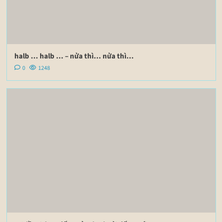
halb … halb … – nửa thì… nửa thì…
0
1248