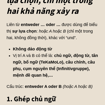
lựa chọn, chỉ một trong
hai khả năng xảy ra
Liên từ
entweder … oder …
được dùng để biểu
thị
sự lựa chọn
:
hoặc A hoặc B
(chỉ một trong
hai, không đồng thời), khác với “und”.
Không đảo động từ
Vị trí A và B có thể là:
chủ ngữ, động từ, tân
ngữ, bổ ngữ (TeKaMoLo), câu chính, câu
phụ, cụm nguyên thể (Infinitivgruppe),
mệnh đề quan hệ,…
Cấu trúc:
entweder A oder B
(hoặc A hoặc B)
1. Ghép chủ ngữ