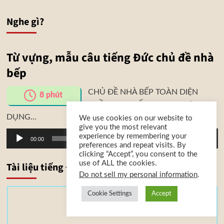
Nghe gì?
Từ vựng, mẫu câu tiếng Đức chủ đề nhà
bếp
CHỦ ĐỀ NHÀ BẾP TOÀN DIỆN
8
phút
PHẦN 1 – THIẾT BỊ, KHU VỰC &
DỤNG...
We use cookies on our website to
give you the most relevant
Trình
experience by remembering your
00:00
00:00
preferences and repeat visits. By
phát
clicking “Accept”, you consent to the
âm
use of ALL the cookies.
Tài liệu tiếng Đức
thanh
Do not sell my personal information
.
Cookie Settings
Accept
T
Tải xuống
à