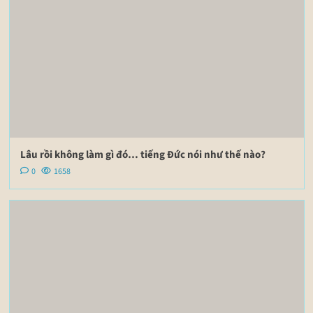
Lâu rồi không làm gì đó… tiếng Đức nói như thế nào?
0
1658