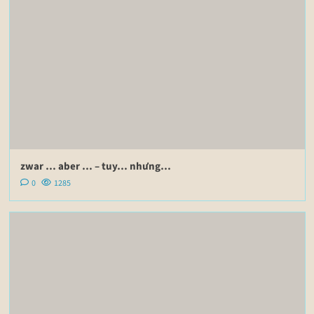
zwar … aber … – tuy… nhưng…
0
1285