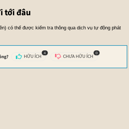
i tới đâu
ên) có thể được kiểm tra thông qua dịch vụ tự động phát
4
0
hông?
HỮU ÍCH
CHƯA HỮU ÍCH