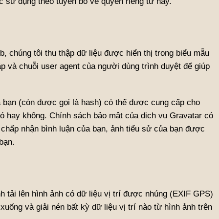
c sử dụng theo tuyên bố về quyền riêng tư này.
eb, chúng tôi thu thập dữ liệu được hiển thị trong biểu mẫu
cập và chuỗi user agent của người dùng trình duyệt để giúp
a bạn (còn được gọi là hash) có thể được cung cấp cho
ó hay không. Chính sách bảo mật của dịch vụ Gravatar có
hi chấp nhận bình luận của bạn, ảnh tiểu sử của bạn được
bạn.
h tải lên hình ảnh có dữ liệu vị trí được nhúng (EXIF GPS)
uống và giải nén bất kỳ dữ liệu vị trí nào từ hình ảnh trên