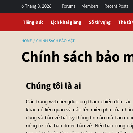
6 Tháng 8, 2026
Forums
Members
Recent Posts
Tiếng Đức
Lịch khai giảng
Sổ từ vựng
Thẻ từ 
HOME
CHÍNH SÁCH BẢO MẬT
Chính sách bảo 
Chúng tôi là ai
Các trang web tiengduc.org tham chiếu đến các 
khác có liên quan và các tên miền phụ của chú
dụng và bảo vệ bất kỳ thông tin nào mà bạn cun
riêng tư của bạn được bảo vệ. Nếu bạn cung cấp