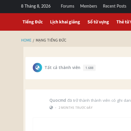
8 Tháng 8, 2026
Forums
Members
Recent Posts
Tiếng Đức
Lịch khai giảng
Sổ từ vựng
Thẻ từ 
HOME
MẠNG TIẾNG ĐỨC
Tất cả thành viên
1.688
Quocmd
đã trở thành thành viên có ghi da
•
2 MONTHS TRƯỚC ĐÂY