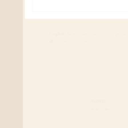
OngAnh
đã trở thành thành viên có ghi da
•
3 MONTHS TRƯỚC ĐÂY
OngAnh
@ONGANH