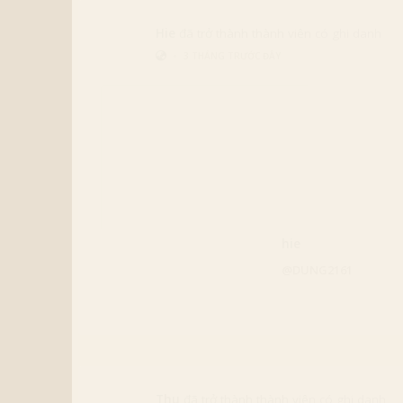
Hie
đã trở thành thành viên có ghi danh
•
3 MONTHS TRƯỚC ĐÂY
hie
@DUNG2161