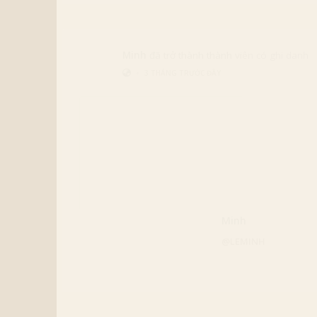
Minh
đã trở thành thành viên có ghi danh
•
3 MONTHS TRƯỚC ĐÂY
Minh
@LEMINH