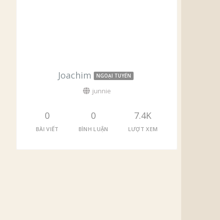
Joachim
NGOẠI TUYẾN
junnie
0
0
7.4K
BÀI VIẾT
BÌNH LUẬN
LƯỢT XEM