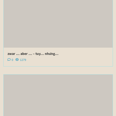
zwar … aber … – tuy… nhưng…
0
1279