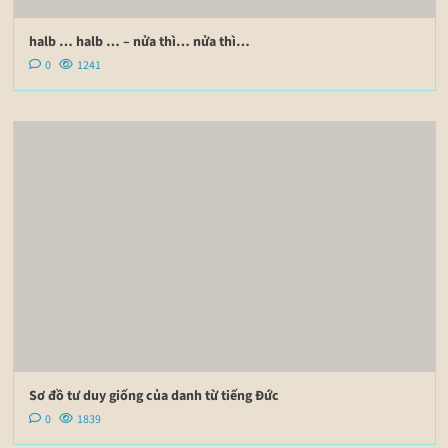
halb … halb … – nửa thì… nửa thì…
0
1241
Sơ đồ tư duy giống của danh từ tiếng Đức
0
1839