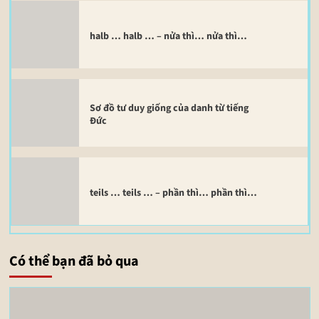
halb … halb … – nửa thì… nửa thì…
Sơ đồ tư duy giống của danh từ tiếng
Đức
teils … teils … – phần thì… phần thì…
Có thể bạn đã bỏ qua