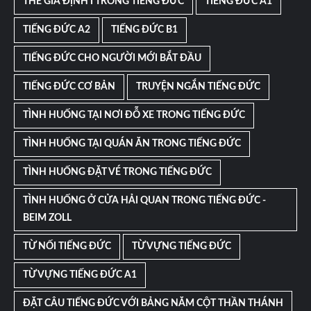
THỂ GIẢ ĐỊNH I TRONG TIẾNG ĐỨC
TIẾNG ĐỨC A1
TIẾNG ĐỨC A2
TIẾNG ĐỨC B1
TIẾNG ĐỨC CHO NGƯỜI MỚI BẮT ĐẦU
TIẾNG ĐỨC CƠ BẢN
TRUYỆN NGẮN TIẾNG ĐỨC
TÌNH HUỐNG TẠI NƠI ĐỖ XE TRONG TIẾNG ĐỨC
TÌNH HUỐNG TẠI QUÁN ĂN TRONG TIẾNG ĐỨC
TÌNH HUỐNG ĐẶT VÉ TRONG TIẾNG ĐỨC
TÌNH HUỐNG Ở CỬA HẢI QUAN TRONG TIẾNG ĐỨC -
BEIM ZOLL
TỪ NỐI TIẾNG ĐỨC
TỪ VỰNG TIẾNG ĐỨC
TỪ VỰNG TIẾNG ĐỨC A1
ĐẶT CÂU TIẾNG ĐỨC VỚI BẢNG NĂM CỘT THẦN THÁNH