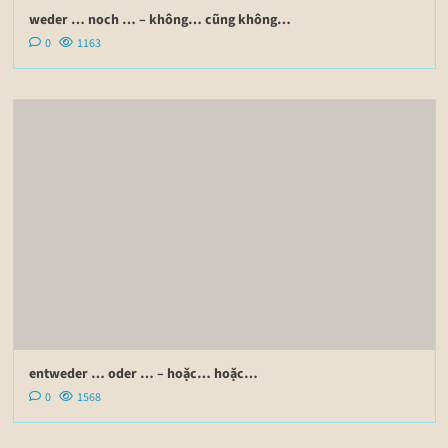
weder … noch … – không… cũng không…
0
1163
entweder … oder … – hoặc… hoặc…
0
1568