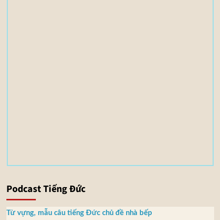
i
l
e
(
s
)
3
,
5
5
M
B
Podcast Tiếng Đức
Từ vựng, mẫu câu tiếng Đức chủ đề nhà bếp