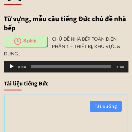
Từ vựng, mẫu câu tiếng Đức chủ đề nhà
bếp
CHỦ ĐỀ NHÀ BẾP TOÀN DIỆN
8
phút
PHẦN 1 – THIẾT BỊ, KHU VỰC &
DỤNG...
Trình
00:00
00:00
phát
âm
Tài liệu tiếng Đức
thanh
T
Tải xuống
à
i