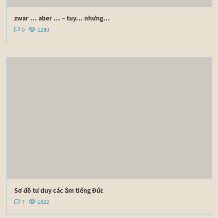
zwar … aber … – tuy… nhưng…
0
1280
Sơ đồ tư duy các âm tiếng Đức
7
1822