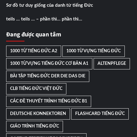
Sơ đồ tư duy giống của danh từ tiếng Đức
teils … teils … – phần thì… phần thì…
Đang được quan tâm
1000 TỪ TIẾNG ĐỨC A2
1000 TỪ VỰNG TIẾNG ĐỨC
1000 TỪ VỰNG TIẾNG ĐỨC CƠ BẢN A1
ALTENPFLEGE
BÀI TẬP TIẾNG ĐỨC DER DIE DAS DIE
CLB TIẾNG ĐỨC VIỆT ĐỨC
CÁC ĐỀ THUYẾT TRÌNH TIẾNG ĐỨC B1
DEUTSCHE KONNEKTOREN
FLASHCARD TIẾNG ĐỨC
GIÁO TRÌNH TIẾNG ĐỨC