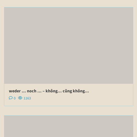
weder … noch … – không… cũng không…
0
1163