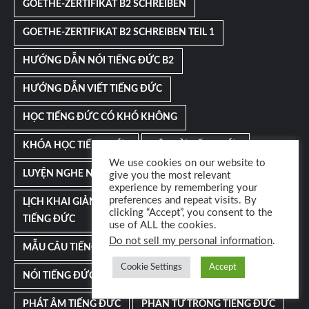
GOETHE-ZERTIFIKAT B2 SCHREIBEN
GOETHE-ZERTIFIKAT B2 SCHREIBEN TEIL 1
HƯỚNG DẪN NÓI TIẾNG ĐỨC B2
HƯỚNG DẪN VIẾT TIẾNG ĐỨC
HỌC TIẾNG ĐỨC CÓ KHÓ KHÔNG
KHÓA HỌC TIẾNG ĐỨC
LIÊN TỪ TIẾNG ĐỨC
We use cookies on our website to
LUYỆN NGHE NÓI TIẾNG ĐỨC
give you the most relevant
experience by remembering your
preferences and repeat visits. By
LỊCH KHAI GIẢNG KHÓA KHÓA GIẢI ĐỘC NGỮ PHÁP
clicking “Accept”, you consent to the
TIẾNG ĐỨC
use of ALL the cookies.
Do not sell my personal information
.
MẪU CÂU TIẾNG ĐỨC
Cookie Settings
Accept
NÓI TIẾNG ĐỨC B1 TEIL 2 GOETHE
PHÁT ÂM TIẾNG ĐỨC
PHÂN TỪ TRONG TIẾNG ĐỨC