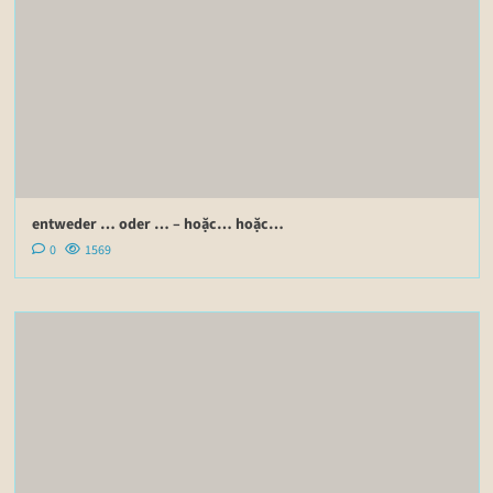
entweder … oder … – hoặc… hoặc…
0
1569