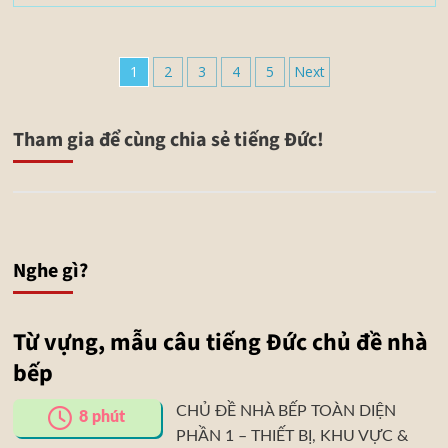
1
2
3
4
5
Next
Tham gia để cùng chia sẻ tiếng Đức!
Nghe gì?
Từ vựng, mẫu câu tiếng Đức chủ đề nhà
bếp
CHỦ ĐỀ NHÀ BẾP TOÀN DIỆN
8
phút
PHẦN 1 – THIẾT BỊ, KHU VỰC &