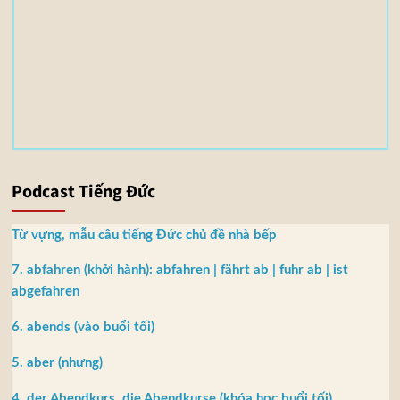
3
,
5
5
M
B
Podcast Tiếng Đức
Từ vựng, mẫu câu tiếng Đức chủ đề nhà bếp
7. abfahren (khởi hành): abfahren | fährt ab | fuhr ab | ist
abgefahren
6. abends (vào buổi tối)
5. aber (nhưng)
4. der Abendkurs, die Abendkurse (khóa học buổi tối)