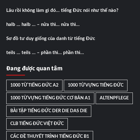
Lâu rồi không làm gì đó… tiếng Đức nói như thế nào?
halb … halb … – nửa thì… nửa thì…
Sơ đồ tư duy giống của danh từ tiếng Đức
teils … teils … – phần thì… phần thì…
Đang được quan tâm
1000 TỪ TIẾNG ĐỨC A2
1000 TỪ VỰNG TIẾNG ĐỨC
1000 TỪ VỰNG TIẾNG ĐỨC CƠ BẢN A1
ALTENPFLEGE
BÀI TẬP TIẾNG ĐỨC DER DIE DAS DIE
CLB TIẾNG ĐỨC VIỆT ĐỨC
CÁC ĐỀ THUYẾT TRÌNH TIẾNG ĐỨC B1