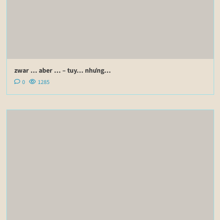
zwar … aber … – tuy… nhưng…
0
1285