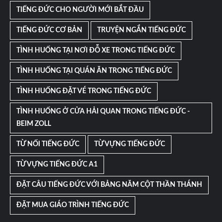
TIẾNG ĐỨC CHO NGƯỜI MỚI BẮT ĐẦU
TIẾNG ĐỨC CƠ BẢN
TRUYỆN NGẮN TIẾNG ĐỨC
TÌNH HUỐNG TẠI NƠI ĐỖ XE TRONG TIẾNG ĐỨC
TÌNH HUỐNG TẠI QUÁN ĂN TRONG TIẾNG ĐỨC
TÌNH HUỐNG ĐẶT VÉ TRONG TIẾNG ĐỨC
TÌNH HUỐNG Ở CỬA HẢI QUAN TRONG TIẾNG ĐỨC -
BEIM ZOLL
TỪ NỐI TIẾNG ĐỨC
TỪ VỰNG TIẾNG ĐỨC
TỪ VỰNG TIẾNG ĐỨC A1
ĐẶT CÂU TIẾNG ĐỨC VỚI BẢNG NĂM CỘT THẦN THÁNH
ĐẶT MUA GIÁO TRÌNH TIẾNG ĐỨC