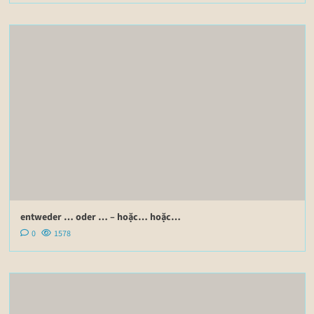
entweder … oder … – hoặc… hoặc…
0
1578