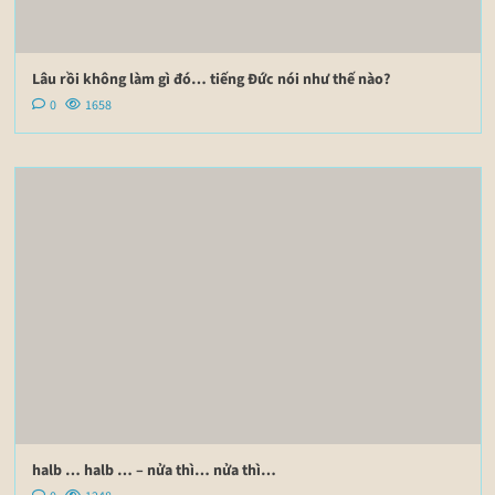
Lâu rồi không làm gì đó… tiếng Đức nói như thế nào?
0
1658
halb … halb … – nửa thì… nửa thì…