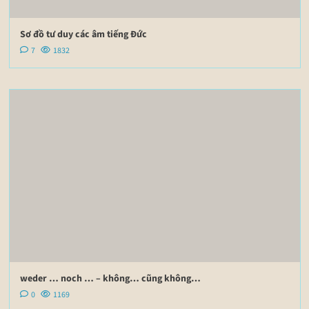
Sơ đồ tư duy các âm tiếng Đức
7
1832
weder … noch … – không… cũng không…
0
1169