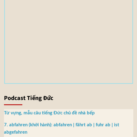
(
s
)
3
,
5
5
M
B
Podcast Tiếng Đức
Từ vựng, mẫu câu tiếng Đức chủ đề nhà bếp
7. abfahren (khởi hành): abfahren | fährt ab | fuhr ab | ist
abgefahren