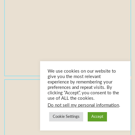
(
s
)
3
4
3
M
B
We use cookies on our website to
give you the most relevant
experience by remembering your
G
preferences and repeat visits. By
Tải xuống
clicking “Accept”, you consent to the
i
use of ALL the cookies.
Do not sell my personal information
.
á
o
Cookie Settings
Accept
t