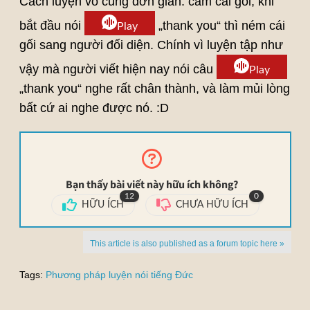
Cách luyện vô cùng đơn giản: cầm cái gối, khi
bắt đầu nói
„thank you“ thì ném cái
Play
gối sang người đối diện. Chính vì luyện tập như
vậy mà người viết hiện nay nói câu
Play
„thank you“ nghe rất chân thành, và làm mủi lòng
bất cứ ai nghe được nó. :D
Bạn thấy bài viết này hữu ích không?
12
0
HỮU ÍCH
CHƯA HỮU ÍCH
This article is also published as a forum topic here »
Tags:
Phương pháp luyện nói tiếng Đức