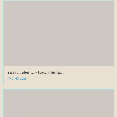
zwar … aber … – tuy… nhưng…
0
1288