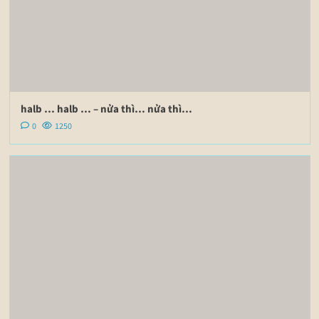
halb … halb … – nửa thì… nửa thì…
0
1250