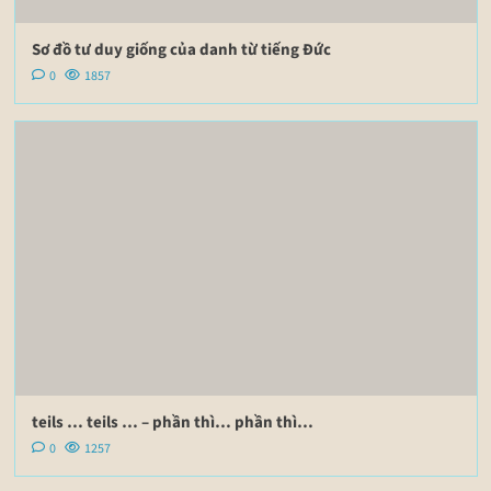
Sơ đồ tư duy giống của danh từ tiếng Đức
0
1857
teils … teils … – phần thì… phần thì…
0
1257