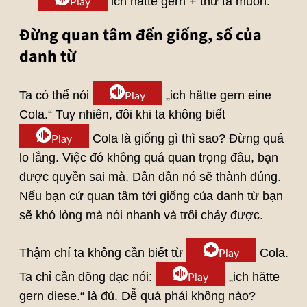
ich hätte gern + thứ ta muốn.
Play
Đừng quan tâm đến giống, số của
danh từ
Ta có thể nói
„ich hätte gern eine
Play
Cola.“ Tuy nhiên, đôi khi ta không biết
Cola là giống gì thì sao? Đừng quá
Play
lo lắng. Việc đó không quá quan trọng đâu, bạn
được quyền sai mà. Dần dần nó sẽ thành đúng.
Nếu bạn cứ quan tâm tới giống của danh từ bạn
sẽ khó lòng mà nói nhanh và trôi chảy được.
Thậm chí ta không cần biết từ
Cola.
Play
Ta chỉ cần dõng dạc nói:
„ich hätte
Play
gern diese.“ là đủ. Dễ quá phải không nào?