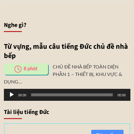
Nghe gì?
Từ vựng, mẫu câu tiếng Đức chủ đề nhà
bếp
CHỦ ĐỀ NHÀ BẾP TOÀN DIỆN
8
phút
PHẦN 1 – THIẾT BỊ, KHU VỰC &
DỤNG...
Trình
00:00
00:00
phát
âm
Tài liệu tiếng Đức
thanh