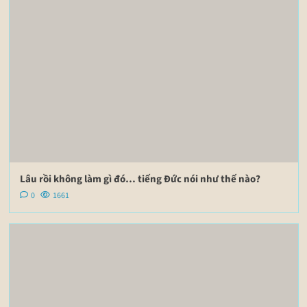
Lâu rồi không làm gì đó… tiếng Đức nói như thế nào?
0
1661