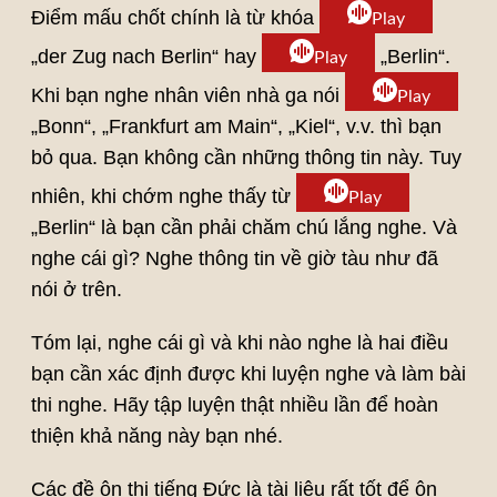
Điểm mấu chốt chính là từ khóa
Play
„der Zug nach Berlin“ hay
„Berlin“.
Play
Khi bạn nghe nhân viên nhà ga nói
Play
„Bonn“, „Frankfurt am Main“, „Kiel“, v.v. thì bạn
bỏ qua. Bạn không cần những thông tin này. Tuy
nhiên, khi chớm nghe thấy từ
Play
„Berlin“ là bạn cần phải chăm chú lắng nghe. Và
nghe cái gì? Nghe thông tin về giờ tàu như đã
nói ở trên.
Tóm lại, nghe cái gì và khi nào nghe là hai điều
bạn cần xác định được khi luyện nghe và làm bài
thi nghe. Hãy tập luyện thật nhiều lần để hoàn
thiện khả năng này bạn nhé.
Các đề ôn thi tiếng Đức là tài liệu rất tốt để ôn