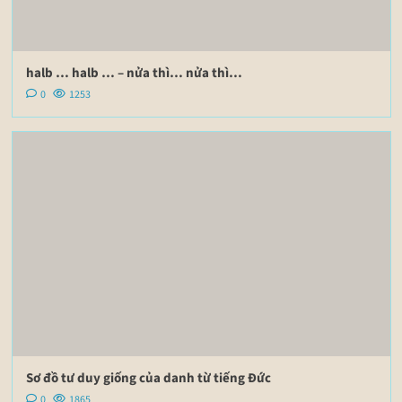
halb … halb … – nửa thì… nửa thì…
0
1253
Sơ đồ tư duy giống của danh từ tiếng Đức
0
1865