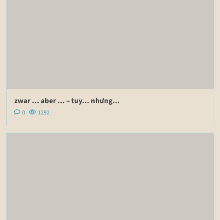
zwar … aber … – tuy… nhưng…
0
1292