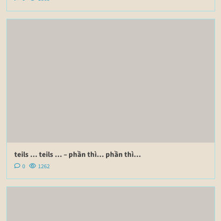
teils … teils … – phần thì… phần thì…
0
1262