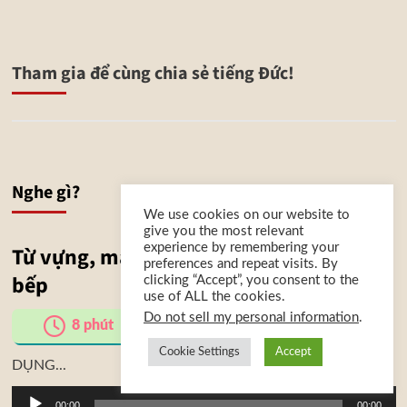
Tham gia để cùng chia sẻ tiếng Đức!
Nghe gì?
We use cookies on our website to
give you the most relevant
experience by remembering your
Từ vựng, mẫu câu tiếng Đức chủ đề nhà
preferences and repeat visits. By
bếp
clicking “Accept”, you consent to the
use of ALL the cookies.
Do not sell my personal information
.
CHỦ ĐỀ NHÀ BẾP TOÀN DIỆN
8
phút
PHẦN 1 – THIẾT BỊ, KHU VỰC &
Cookie Settings
Accept
DỤNG...
Trình
00:00
00:00