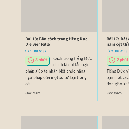
Bài 18: Bốn cách trong tiếng Đức –
Bài 17: Đặt
Die vier Fälle
năm cột th
2
5465
2
4126
Cách trong tiếng Đức
3
phút
2
phút
chính là qui tắc ngữ
pháp giúp ta nhận biết chức năng
Tiếng Đức Vi
ngữ pháp của một số từ loại trong
bạn một các
câu.
đơn giản khô
Đọc thêm
Đọc thêm