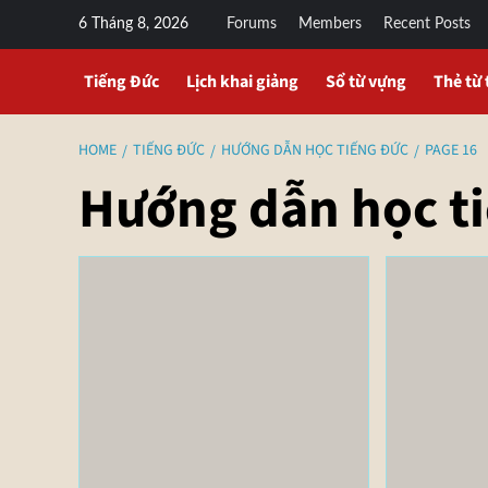
6 Tháng 8, 2026
Forums
Members
Recent Posts
Tiếng Đức
Lịch khai giảng
Sổ từ vựng
Thẻ từ 
HOME
TIẾNG ĐỨC
HƯỚNG DẪN HỌC TIẾNG ĐỨC
PAGE 16
Hướng dẫn học t