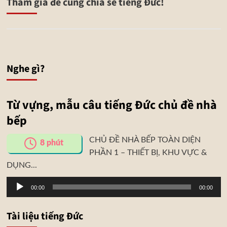
Tham gia để cùng chia sẻ tiếng Đức!
Nghe gì?
Từ vựng, mẫu câu tiếng Đức chủ đề nhà
bếp
CHỦ ĐỀ NHÀ BẾP TOÀN DIỆN
8
phút
PHẦN 1 – THIẾT BỊ, KHU VỰC &
DỤNG...
Trình
00:00
00:00
phát
âm
Tài liệu tiếng Đức
thanh