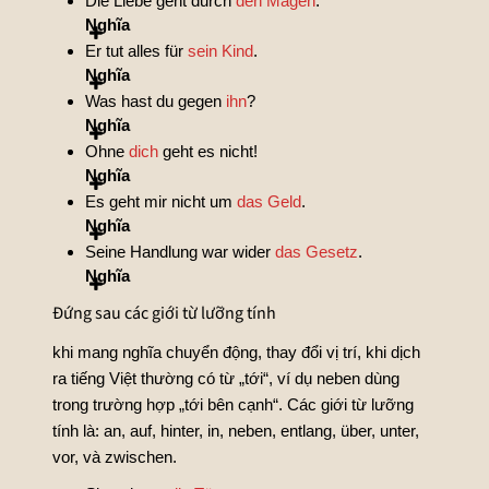
Die Liebe geht durch
den Magen
.
Nghĩa
Er tut alles für
sein Kind
.
Nghĩa
Was hast du gegen
ihn
?
Nghĩa
Ohne
dich
geht es nicht!
Nghĩa
Es geht mir nicht um
das Geld
.
Nghĩa
Seine Handlung war wider
das Gesetz
.
Nghĩa
Đứng sau các giới từ lưỡng tính
khi mang nghĩa chuyển động, thay đổi vị trí, khi dịch
ra tiếng Việt thường có từ „tới“, ví dụ neben dùng
trong trường hợp „tới bên cạnh“. Các giới từ lưỡng
tính là: an, auf, hinter, in, neben, entlang, über, unter,
vor, và zwischen.