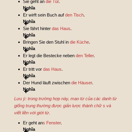
Sie geht an
die Tür
.
Nghĩa
Er wirft sein Buch auf
den Tisch
.
Nghĩa
Sie fährt hinter
das Haus
.
Nghĩa
Bringen Sie den Stuhl in
die Küche
.
Nghĩa
Er legt die Bestecke neben
den Teller
.
Nghĩa
Er tritt vor
das Haus
.
Nghĩa
Der Hund läuft zwischen
die Häuser
.
Nghĩa
Lưu ý: trong trường hợp này, mạo từ của các danh từ
giống trung thường được giản lược thành chữ s và
viết liền với giới từ.
Er geht an
s Fenster
.
Nghĩa