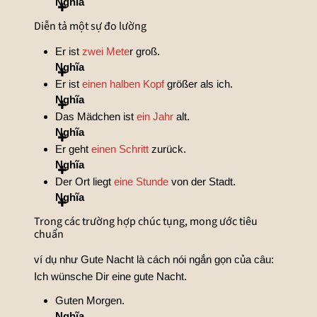
Nghĩa
Diễn tả một sự đo lường
Er ist
zwei Mete
r groß.
Nghĩa
Er ist
einen halben Kopf
größer als ich.
Nghĩa
Das Mädchen ist
ein Jahr
alt.
Nghĩa
Er geht
einen Schritt
zurück.
Nghĩa
Der Ort liegt
eine Stunde
von der Stadt.
Nghĩa
Trong các trường hợp chúc tụng, mong ước tiêu
chuẩn
ví dụ như Gute Nacht là cách nói ngắn gọn của câu:
Ich wünsche Dir eine gute Nacht.
Guten Morgen.
Nghĩa