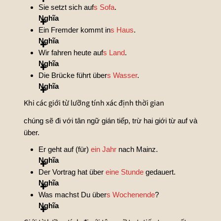
Sie setzt sich auf
s Sofa
.
Nghĩa
Ein Fremder kommt in
s Haus
.
Nghĩa
Wir fahren heute auf
s Land
.
Nghĩa
Die Brücke führt über
s Wasser
.
Nghĩa
Khi các giới từ lưỡng tính xác định thời gian
chúng sẽ đi với tân ngữ gián tiếp, trừ hai giới từ auf và
über.
Er geht auf (für)
ein Jahr
nach Mainz.
Nghĩa
Der Vortrag hat über
eine Stunde
gedauert.
Nghĩa
Was machst Du über
s Wochenende
?
Nghĩa