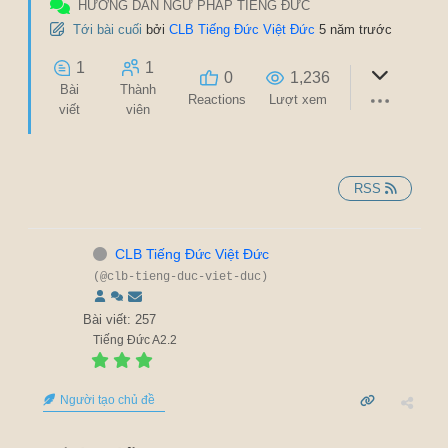
HƯỚNG DẪN NGỮ PHÁP TIẾNG ĐỨC
Tới bài cuối
bởi
CLB Tiếng Đức Việt Đức
5 năm trước
1
1
0
1,236
Bài
Thành
Reactions
Lượt xem
viết
viên
RSS
CLB Tiếng Đức Việt Đức
(@clb-tieng-duc-viet-duc)
Bài viết: 257
Tiếng Đức A2.2
Người tạo chủ đề