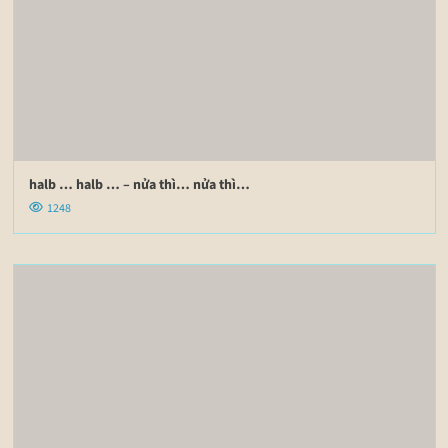
halb … halb … – nửa thì… nửa thì…
1248