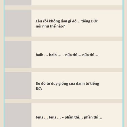
Lâu rồi không làm gì đó… tiếng Đức
nói như thế nào?
halb … halb … – nửa thì… nửa thì…
Sơ đồ tư duy giống của danh từ tiếng
Đức
teils … teils … – phần thì… phần thì…