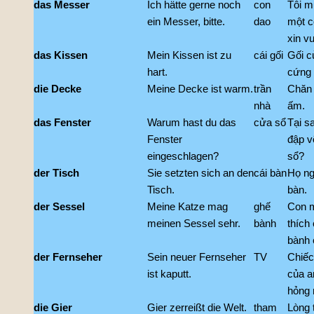
das Messer
Ich hätte gerne noch
con
Tôi m
ein Messer, bitte.
dao
một c
xin vu
das Kissen
Mein Kissen ist zu
cái gối
Gối củ
hart.
cứng 
die Decke
Meine Decke ist warm.
trần
Chăn 
nhà
ấm.
das Fenster
Warum hast du das
cửa sổ
Tại sa
Fenster
đập v
eingeschlagen?
sổ?
der Tisch
Sie setzten sich an den
cái bàn
Họ ng
Tisch.
bàn.
der Sessel
Meine Katze mag
ghế
Con m
meinen Sessel sehr.
bành
thích 
bành c
der Fernseher
Sein neuer Fernseher
TV
Chiếc
ist kaputt.
của an
hỏng r
die Gier
Gier zerreißt die Welt.
tham
Lòng 