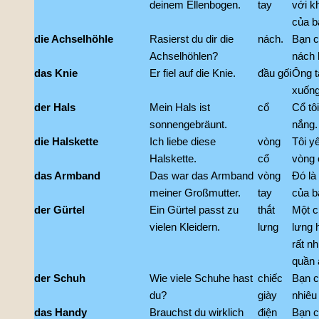
deinem Ellenbogen.
tay
với k
của b
die Achselhöhle
Rasierst du dir die
nách.
Bạn c
Achselhöhlen?
nách 
das Knie
Er fiel auf die Knie.
đầu gối
Ông t
xuống
der Hals
Mein Hals ist
cổ
Cổ tô
sonnengebräunt.
nắng.
die Halskette
Ich liebe diese
vòng
Tôi y
Halskette.
cổ
vòng 
das Armband
Das war das Armband
vòng
Đó là
meiner Großmutter.
tay
của bà
der Gürtel
Ein Gürtel passt zu
thắt
Một c
vielen Kleidern.
lưng
lưng 
rất nh
quần 
der Schuh
Wie viele Schuhe hast
chiếc
Bạn c
du?
giày
nhiêu
das Handy
Brauchst du wirklich
điện
Bạn c