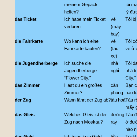
meinem Gepäck
tôi m
helfen?
lý đư
das Ticket
Ich habe mein Ticket
vé
Tôi bị
verloren.
(máy
bay)
die Fahrkarte
Wo kann ich eine
vé
Tôi c
Fahrkarte kaufen?
(tàu,
vé ở 
xe)
die Jugendherberge
Ich suche die
nhà
Tôi đ
Jugendherberge
nghỉ
nhà t
“Flower City.”
City."
das Zimmer
Hast du ein großes
căn
Bạn c
Zimmer?
phòng
nào l
der Zug
Wann fährt der Zug ab?
tàu hoả
Tàu rờ
mấy 
das Gleis
Welches Gleis ist der
đường
Tàu đ
Zug nach Moskau?
ray
ở đườ
nào n
das Geld
Ich habe kein Geld.
tiền
Tôi k