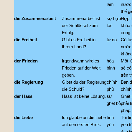
lam
nước 
thế gi
die Zusammenarbeit
Zusammenarbeit ist
sự hợp
Hợp t
der Schlüssel zum
tác
khóa 
Erfolg.
công.
die Freiheit
Gibt es Freiheit in
tự do
Có tự
Ihrem Land?
nước
khôn
der Frieden
Irgendwann wird es
hòa
Một l
Frieden auf der Welt
bình
sẽ có
geben.
trên t
die Regierung
Gibst du der Regierung
chính
Bạn đ
die Schuld?
phủ
chính
der Hass
Hass ist keine Lösung.
sự
Ghét 
ghét bỏ
phải l
pháp.
die Liebe
Ich glaube an die Liebe
tình
Tôi ti
auf den ersten Blick.
yêu
yêu t
đầu ti