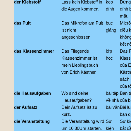
der Klebstoff
Lass kein Klebstoff in
keo
Đừng
die Augen kommen.
dính
dính 
mắt.
das Pult
Das Mikrofon am Pult
bục
Micrô
ist nicht
giảng
điều 
angeschlossen.
khôn
kết nố
das Klassenzimmer
Das Fliegende
lớp
Das F
Klassenzimmer ist
học
Klas
mein Lieblingsbuch
của E
von Erich Kästner.
Kästn
sách 
của tô
die Hausaufgaben
Wo sind deine
bài tập
Bạn t
Hausaufgaben?
về nhà
của b
der Aufsatz
Dein Aufsatz ist zu
bài văn
Bài l
kurz.
bạn q
die Veranstaltung
Die Veranstaltung wird
Sự
Sự ki
um 16:30Uhr starten.
kiện
bắt đ