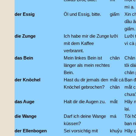
mì ạ.
der Essig
Öl und Essig, bitte.
giấm
Xin c
dầu ă
giấm.
die Zunge
Ich habe mir die Zunge
lưỡi
Lưỡi t
mit dem Kaffee
vì cà 
verbrannt.
das Bein
Mein linkes Bein ist
chân
Chân 
länger als mein rechtes
tôi dà
Bein.
chân 
der Knöchel
Hast du dir jemals den
mắt cá
Bạn đ
Knöchel gebrochen?
chân
mắt c
chưa
das Auge
Halt dir die Augen zu.
mắt
Hãy 
lại.
die Wange
Darf ich deine Wange
má
Tôi h
küssen?
bạn n
der Ellenbogen
Sei vorsichtig mit
khuỷu
Hãy c