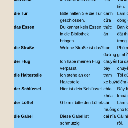
tiền.
die Tür
Bitte halten Sie die Tür
cánh
Làm 
geschlossen.
cửa
đóng 
das Essen
Du kannst kein Essen
thức
Bạn k
in die Bibliothek
ăn
đặt t
bringen.
trong 
die Straße
Welche Straße ist das?
con
Phố n
đường
gì nhỉ
der Flug
Ich habe meinen Flug
chuyến
Tôi đã
verpasst.
bay
chuyế
die Haltestelle
Ich stehe an der
trạm
Tôi đ
Haltestelle.
xe buýt
điểm 
der Schlüssel
Hier ist dein Schlüssel.
chìa
Đây l
khóa
khoá 
der Löffel
Gib mir bitte den Löffel.
cái
Làm 
muỗng
cho tô
die Gabel
Diese Gabel ist
cái nĩa
Cái n
schmutzig.
rồi.