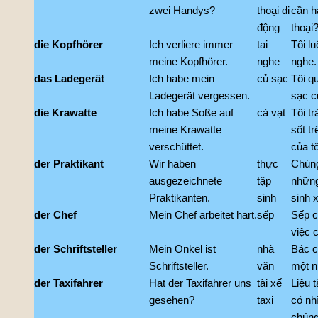
zwei Handys?
thoại di
cần h
động
thoại
die Kopfhörer
Ich verliere immer
tai
Tôi lu
meine Kopfhörer.
nghe
nghe.
das Ladegerät
Ich habe mein
củ sạc
Tôi q
Ladegerät vergessen.
sạc c
die Krawatte
Ich habe Soße auf
cà vạt
Tôi t
meine Krawatte
sốt tr
verschüttet.
của tô
der Praktikant
Wir haben
thực
Chúng
ausgezeichnete
tập
những
Praktikanten.
sinh
sinh 
der Chef
Mein Chef arbeitet hart.
sếp
Sếp c
việc 
der Schriftsteller
Mein Onkel ist
nhà
Bác củ
Schriftsteller.
văn
một n
der Taxifahrer
Hat der Taxifahrer uns
tài xế
Liệu t
gesehen?
taxi
có nh
chúng