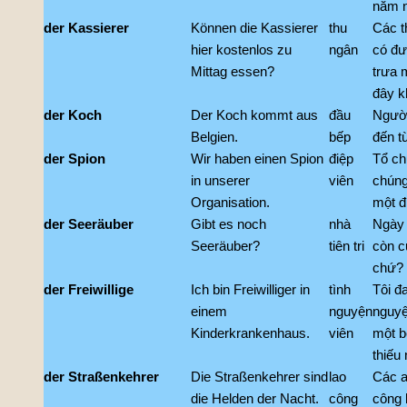
năm 
der Kassierer
Können die Kassierer
thu
Các t
hier kostenlos zu
ngân
có đư
Mittag essen?
trưa 
đây k
der Koch
Der Koch kommt aus
đầu
Người
Belgien.
bếp
đến từ
der Spion
Wir haben einen Spion
điệp
Tổ ch
in unserer
viên
chúng
Organisation.
một đ
der Seeräuber
Gibt es noch
nhà
Ngày 
Seeräuber?
tiên tri
còn c
chứ?
der Freiwillige
Ich bin Freiwilliger in
tình
Tôi đ
einem
nguyện
nguyệ
Kinderkrankenhaus.
viên
một b
thiếu 
der Straßenkehrer
Die Straßenkehrer sind
lao
Các a
die Helden der Nacht.
công
công 