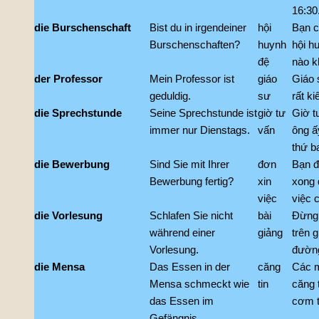
16:30
die Burschenschaft
Bist du in irgendeiner
hội
Bạn c
Burschenschaften?
huynh
hội h
đệ
nào k
der Professor
Mein Professor ist
giáo
Giáo 
geduldig.
sư
rất ki
die Sprechstunde
Seine Sprechstunde ist
giờ tư
Giờ t
immer nur Dienstags.
vấn
ông ấ
thứ b
die Bewerbung
Sind Sie mit Ihrer
đơn
Bạn đ
Bewerbung fertig?
xin
xong 
việc
việc 
die Vorlesung
Schlafen Sie nicht
bài
Đừng 
während einer
giảng
trên g
Vorlesung.
đường
die Mensa
Das Essen in der
căng
Các 
Mensa schmeckt wie
tin
căng 
das Essen im
cơm t
Gefängnis.