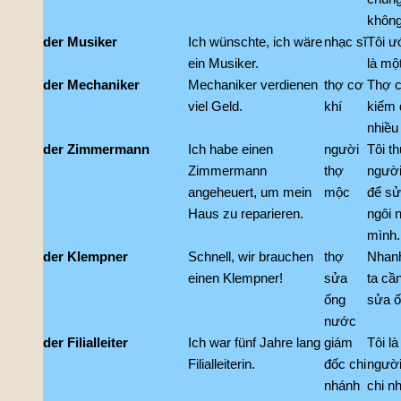
khôn
der Musiker
Ich wünschte, ich wäre
nhạc sĩ
Tôi ư
ein Musiker.
là một
der Mechaniker
Mechaniker verdienen
thợ cơ
Thợ c
viel Geld.
khí
kiếm 
nhiều 
der Zimmermann
Ich habe einen
người
Tôi t
Zimmermann
thợ
người
angeheuert, um mein
mộc
để sử
Haus zu reparieren.
ngôi 
mình.
der Klempner
Schnell, wir brauchen
thợ
Nhanh
einen Klempner!
sửa
ta cầ
ống
sửa ố
nước
der Filialleiter
Ich war fünf Jahre lang
giám
Tôi là
Filialleiterin.
đốc chi
người
nhánh
chi n