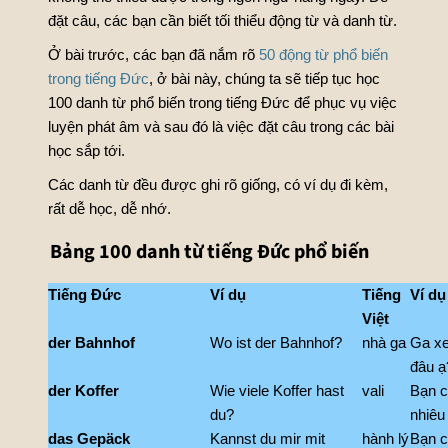
đặt câu, các bạn cần biết tối thiểu động từ và danh từ.
Ở bài trước, các bạn đã nắm rõ
50 động từ phổ biến
trong tiếng Đức
, ở bài này, chúng ta sẽ tiếp tục học
100 danh từ phổ biến trong tiếng Đức để phục vụ việc
luyện phát âm và sau đó là việc đặt câu trong các bài
học sắp tới.
Các danh từ đều được ghi rõ giống, có ví dụ đi kèm,
rất dễ học, dễ nhớ.
Bảng 100 danh từ tiếng Đức phổ biến
Tiếng Đức
Ví dụ
Tiếng
Ví dụ
Việt
der Bahnhof
Wo ist der Bahnhof?
nhà ga
Ga xe
đâu ạ
der Koffer
Wie viele Koffer hast
vali
Bạn c
du?
nhiêu 
das Gepäck
Kannst du mir mit
hành lý
Bạn c