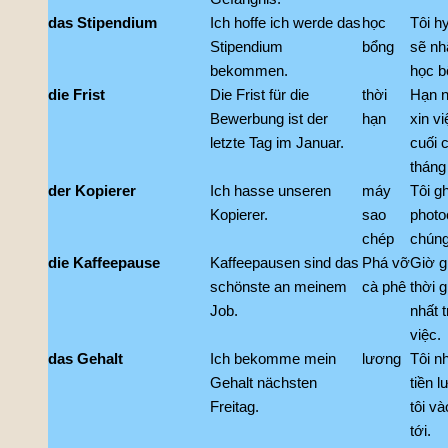
das Stipendium
Ich hoffe ich werde das
học
Tôi hy
Stipendium
bổng
sẽ nh
bekommen.
học b
die Frist
Die Frist für die
thời
Hạn 
Bewerbung ist der
hạn
xin vi
letzte Tag im Januar.
cuối 
tháng
der Kopierer
Ich hasse unseren
máy
Tôi g
Kopierer.
sao
photo
chép
chúng 
die Kaffeepause
Kaffeepausen sind das
Phá vỡ
Giờ gi
schönste an meinem
cà phê
thời 
Job.
nhất 
việc.
das Gehalt
Ich bekomme mein
lương
Tôi n
Gehalt nächsten
tiền 
Freitag.
tôi v
tới.