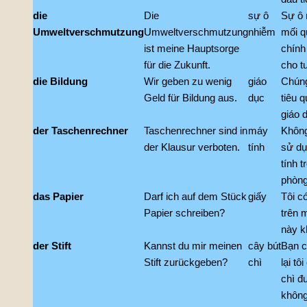
die
Die
sự ô
Sự ô 
Umweltverschmutzung
Umweltverschmutzung
nhiễm
mối q
ist meine Hauptsorge
chính 
für die Zukunft.
cho t
die Bildung
Wir geben zu wenig
giáo
Chúng
Geld für Bildung aus.
dục
tiêu q
giáo 
der Taschenrechner
Taschenrechner sind in
máy
Khôn
der Klausur verboten.
tính
sử d
tính t
phòng 
das Papier
Darf ich auf dem Stück
giấy
Tôi có
Papier schreiben?
trên 
này k
der Stift
Kannst du mir meinen
cây bút
Bạn c
Stift zurückgeben?
chì
lại tôi
chì đ
khôn