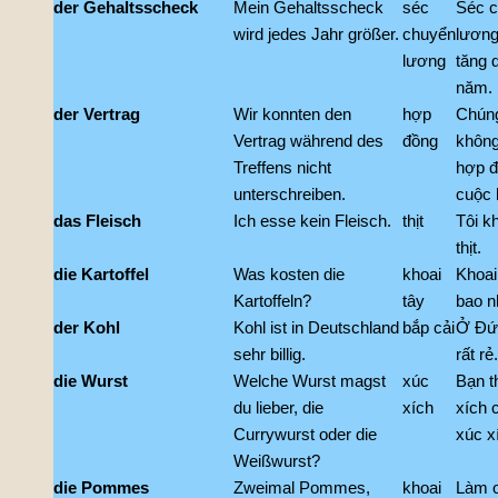
der Gehaltsscheck
Mein Gehaltsscheck
séc
Séc 
wird jedes Jahr größer.
chuyển
lương
lương
tăng 
năm.
der Vertrag
Wir konnten den
hợp
Chúng
Vertrag während des
đồng
không
Treffens nicht
hợp đ
unterschreiben.
cuộc 
das Fleisch
Ich esse kein Fleisch.
thịt
Tôi k
thịt.
die Kartoffel
Was kosten die
khoai
Khoai
Kartoffeln?
tây
bao n
der Kohl
Kohl ist in Deutschland
bắp cải
Ở Đức
sehr billig.
rất rẻ.
die Wurst
Welche Wurst magst
xúc
Bạn t
du lieber, die
xích
xích c
Currywurst oder die
xúc x
Weißwurst?
die Pommes
Zweimal Pommes,
khoai
Làm ơ