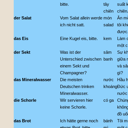
bitte.
tây
suất 
chiên
chiên
der Salat
Vom Salat allein werde
món
Ăn mỗ
ich nicht satt.
salad
tôi k
được
das Eis
Eine Kugel eis, bitte.
kem
Làm 
một c
der Sekt
Was ist der
sâm
Sự kh
Unterschied zwischen
banh
giữa 
einem Sekt und
và sâ
Champagner?
gì?
das Mineralwasser
Die meisten
nước
Hầu h
Deutschen trinken
khoáng
Đức 
Mineralwasser.
nước 
die Schorle
Wir servieren hier
có ga
Chúng
keine Schorle.
không
đồ uố
das Brot
Ich hätte gerne noch
bánh
Tôi m
etwas Brot, bitte.
mì
một c