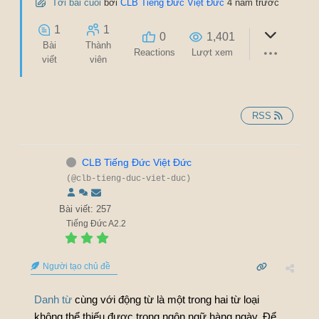
Tới bài cuối
bởi
CLB Tiếng Đức Việt Đức
4 năm trước
1
1
0
1,401
Bài
Thành
Reactions
Lượt xem
viết
viên
RSS
CLB Tiếng Đức Việt Đức
(@clb-tieng-duc-viet-duc)
Bài viết: 257
Tiếng Đức A2.2
Người tạo chủ đề
Danh từ
cùng với động từ là một trong hai từ loại
không thể thiếu được trong ngôn ngữ hàng ngày. Để