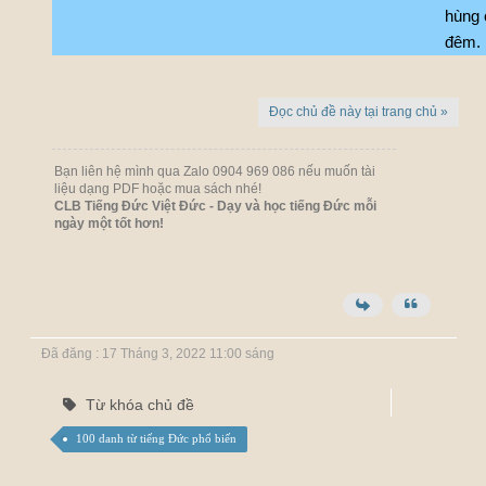
hùng
đêm.
Đọc chủ đề này tại trang chủ »
Bạn liên hệ mình qua Zalo 0904 969 086 nếu muốn tài
liệu dạng PDF hoặc mua sách nhé!
CLB Tiếng Đức Việt Đức - Dạy và học tiếng Đức mỗi
ngày một tốt hơn!
Đã đăng : 17 Tháng 3, 2022 11:00 sáng
Từ khóa chủ đề
100 danh từ tiếng Đức phổ biến