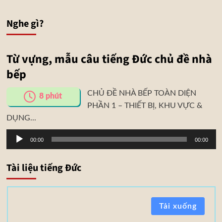
Nghe gì?
Từ vựng, mẫu câu tiếng Đức chủ đề nhà
bếp
CHỦ ĐỀ NHÀ BẾP TOÀN DIỆN
8
phút
PHẦN 1 – THIẾT BỊ, KHU VỰC &
DỤNG...
Trình
00:00
00:00
phát
âm
Tài liệu tiếng Đức
thanh
T
Tải xuống
à