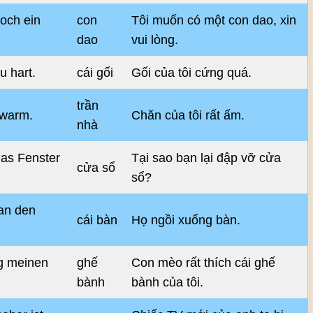
noch ein
con
Tôi muốn có một con dao, xin
dao
vui lòng.
u hart.
cái gối
Gối của tôi cứng quá.
trần
 warm.
Chăn của tôi rất ấm.
nhà
as Fenster
Tại sao bạn lại đập vỡ cửa
cửa sổ
sổ?
 an den
cái bàn
Họ ngồi xuống bàn.
g meinen
ghế
Con mèo rất thích cái ghế
bành
bành của tôi.