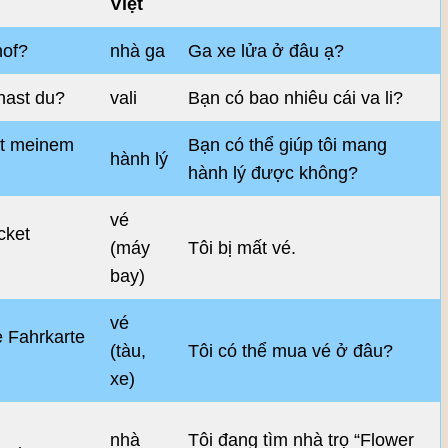
Việt
hof?
nhà ga
Ga xe lửa ở đâu ạ?
 hast du?
vali
Bạn có bao nhiêu cái va li?
it meinem
Bạn có thể giúp tôi mang
hành lý
hành lý được không?
vé
cket
(máy
Tôi bị mất vé.
bay)
vé
e Fahrkarte
(tàu,
Tôi có thể mua vé ở đâu?
xe)
nhà
Tôi đang tìm nhà trọ “Flower