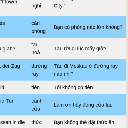
“Flower
nghỉ
City.”
ßes
căn
Bạn có phòng nào lớn không?
phòng
tàu
Zug ab?
Tàu rời đi lúc mấy giờ?
hoả
t der Zug
đường
Tàu đi Moskau ở đường ray
ray
nào nhỉ?
ld.
tiền
Tôi không có tiền.
die Tür
cánh
Làm ơn hãy đóng cửa lại.
cửa
ssen in die
thức
Bạn không thể đặt thức ăn