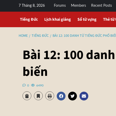
7 Tháng 8, 2026
Forums
Members
Recent Posts
Tiếng Đức
Lịch khai giảng
Sổ từ vựng
Thẻ từ 
HOME
TIẾNG ĐỨC
BÀI 12: 100 DANH TỪ TIẾNG ĐỨC PHỔ BIẾ
Bài 12: 100 danh
biến
0
6490