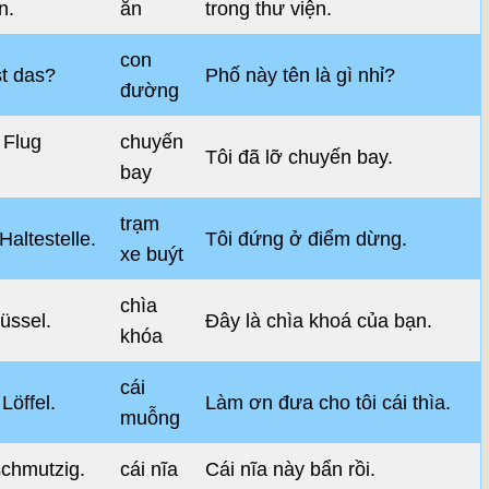
n.
ăn
trong thư viện.
con
st das?
Phố này tên là gì nhỉ?
đường
 Flug
chuyến
Tôi đã lỡ chuyến bay.
bay
trạm
Haltestelle.
Tôi đứng ở điểm dừng.
xe buýt
chìa
lüssel.
Đây là chìa khoá của bạn.
khóa
cái
Löffel.
Làm ơn đưa cho tôi cái thìa.
muỗng
schmutzig.
cái nĩa
Cái nĩa này bẩn rồi.