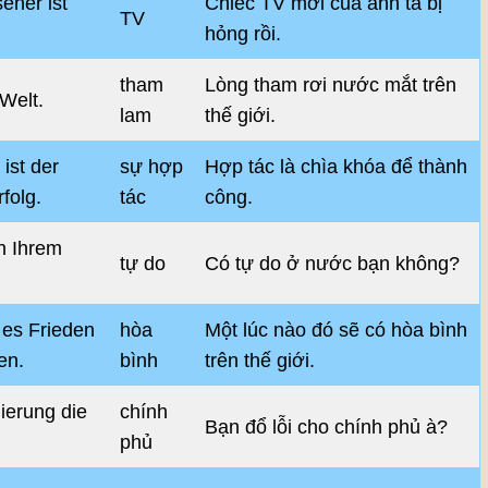
eher ist
Chiếc TV mới của anh ta bị
TV
hỏng rồi.
tham
Lòng tham rơi nước mắt trên
 Welt.
lam
thế giới.
ist der
sự hợp
Hợp tác là chìa khóa để thành
folg.
tác
công.
in Ihrem
tự do
Có tự do ở nước bạn không?
 es Frieden
hòa
Một lúc nào đó sẽ có hòa bình
en.
bình
trên thế giới.
ierung die
chính
Bạn đổ lỗi cho chính phủ à?
phủ