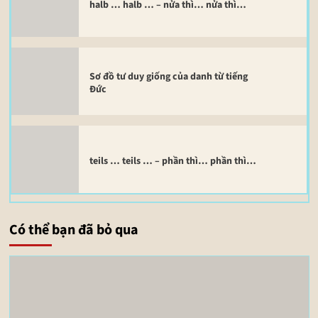
halb … halb … – nửa thì… nửa thì…
Sơ đồ tư duy giống của danh từ tiếng
Đức
teils … teils … – phần thì… phần thì…
Có thể bạn đã bỏ qua