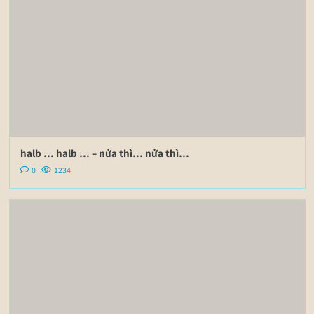
halb … halb … – nửa thì… nửa thì…
0
1234