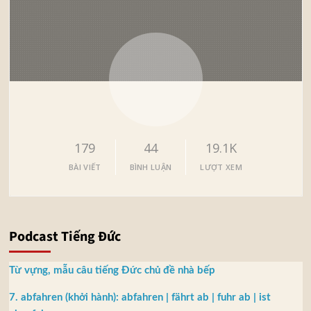
179
44
19.1K
BÀI VIẾT
BÌNH LUẬN
LƯỢT XEM
Podcast Tiếng Đức
Từ vựng, mẫu câu tiếng Đức chủ đề nhà bếp
7. abfahren (khởi hành): abfahren | fährt ab | fuhr ab | ist