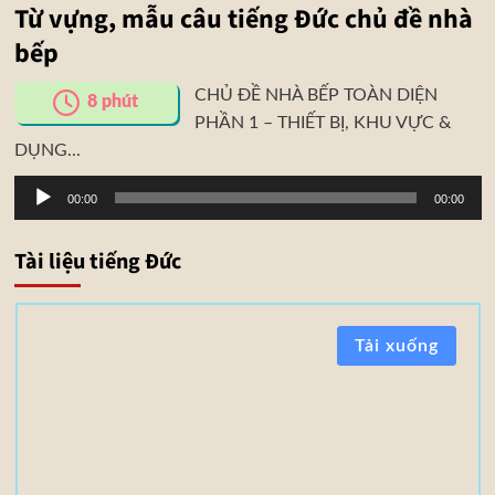
Từ vựng, mẫu câu tiếng Đức chủ đề nhà
bếp
CHỦ ĐỀ NHÀ BẾP TOÀN DIỆN
8
phút
PHẦN 1 – THIẾT BỊ, KHU VỰC &
DỤNG...
Trình
00:00
00:00
phát
âm
Tài liệu tiếng Đức
thanh
T
Tải xuống
à
i
l
i