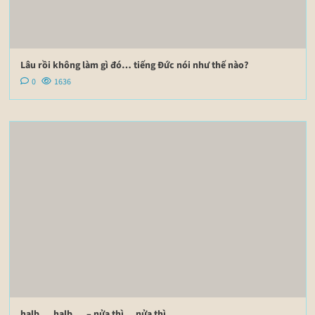
Lâu rồi không làm gì đó… tiếng Đức nói như thế nào?
0
1636
halb … halb … – nửa thì… nửa thì…