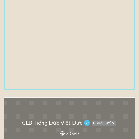
e
(
s
)
3
,
5
5
M
B
CLB Tiếng Đức Việt Đức
NGOẠI TUYẾN
ZDSVD