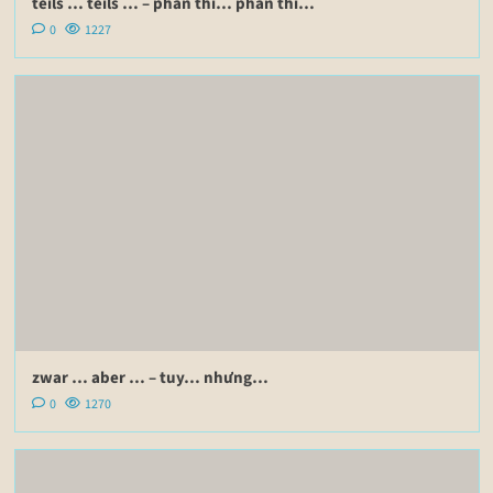
teils … teils … – phần thì… phần thì…
0
1227
zwar … aber … – tuy… nhưng…
0
1270