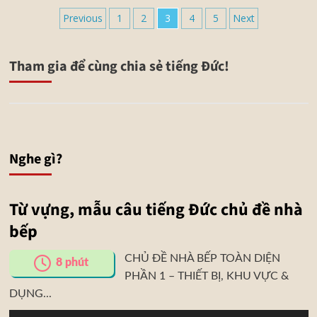
Previous
1
2
3
4
5
Next
Tham gia để cùng chia sẻ tiếng Đức!
Nghe gì?
Từ vựng, mẫu câu tiếng Đức chủ đề nhà
bếp
CHỦ ĐỀ NHÀ BẾP TOÀN DIỆN
8
phút
PHẦN 1 – THIẾT BỊ, KHU VỰC &
DỤNG...