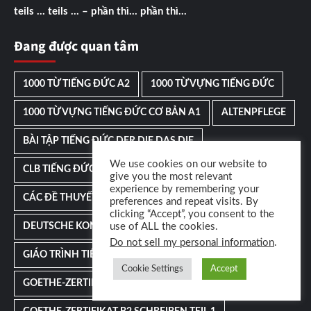
teils … teils … – phần thì… phần thì…
Đang được quan tâm
1000 TỪ TIẾNG ĐỨC A2
1000 TỪ VỰNG TIẾNG ĐỨC
1000 TỪ VỰNG TIẾNG ĐỨC CƠ BẢN A1
ALTENPFLEGE
BÀI TẬP TIẾNG ĐỨC DER DIE DAS DIE
We use cookies on our website to
CLB TIẾNG ĐỨC VIỆT ĐỨC
give you the most relevant
experience by remembering your
CÁC ĐỀ THUYẾT TRÌNH TIẾNG ĐỨC B1
preferences and repeat visits. By
clicking “Accept”, you consent to the
DEUTSCHE KONNEKTOREN
FLASHCARD TIẾNG ĐỨC
use of ALL the cookies.
Do not sell my personal information
.
GIÁO TRÌNH TIẾNG ĐỨC
Cookie Settings
Accept
GOETHE-ZERTIFIKAT B2 SCHREIBEN