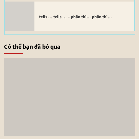
teils … teils … – phần thì… phần thì…
Có thể bạn đã bỏ qua