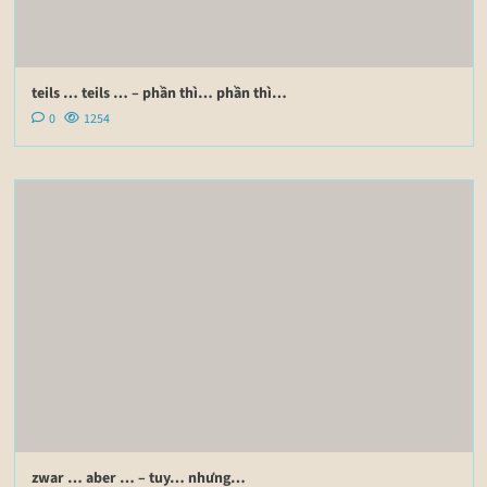
teils … teils … – phần thì… phần thì…
0
1254
zwar … aber … – tuy… nhưng…