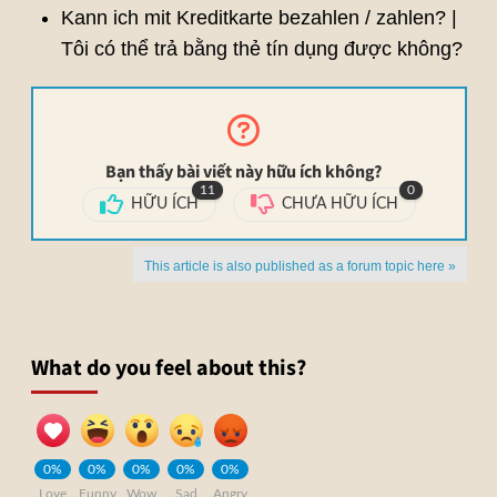
Kann ich mit Kreditkarte bezahlen / zahlen? |
Tôi có thể trả bằng thẻ tín dụng được không?
Bạn thấy bài viết này hữu ích không?
11
0
HỮU ÍCH
CHƯA HỮU ÍCH
This article is also published as a forum topic here »
What do you feel about this?
0%
0%
0%
0%
0%
Love
Funny
Wow
Sad
Angry