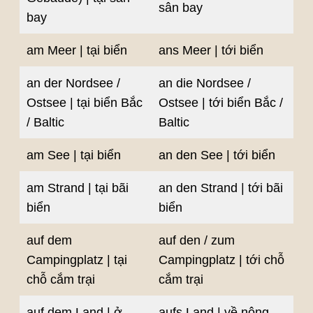
sân bay
bay
am Meer | tại biển
ans Meer | tới biển
an der Nordsee /
an die Nordsee /
Ostsee | tại biển Bắc
Ostsee | tới biển Bắc /
/ Baltic
Baltic
am See | tại biển
an den See | tới biển
am Strand | tại bãi
an den Strand | tới bãi
biển
biển
auf dem
auf den / zum
Campingplatz | tại
Campingplatz | tới chỗ
chỗ cắm trại
cắm trại
auf dem Land | ở
aufs Land | về nông