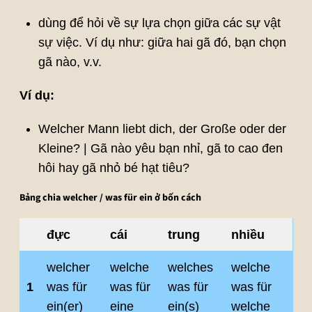
dùng để hỏi về sự lựa chọn giữa các sự vật
sự việc. Ví dụ như: giữa hai gã đó, bạn chọn
gã nào, v.v.
Ví dụ:
Welcher Mann liebt dich, der Große oder der
Kleine? | Gã nào yêu bạn nhỉ, gã to cao đen
hôi hay gã nhỏ bé hạt tiêu?
Bảng chia welcher / was für ein ở bốn cách
đực
cái
trung
nhiều
welcher
welche
welches
welche
1
was für
was für
was für
was für
ein(er)
eine
ein(s)
welche