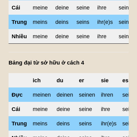
Cái
meine
deine
seine
ihre
seine
Trung
meins
deins
seins
ihr(e)s
seins
Nhiều
meine
deine
seine
ihre
seine
Bảng đại từ sở hữu ở cách 4
ich
du
er
sie
es
Đực
meinen
deinen
seinen
ihren
seine
Cái
meine
deine
seine
ihre
seine
Trung
meins
deins
seins
ihr(e)s
seins