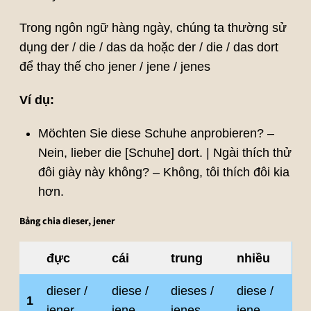
Trong ngôn ngữ hàng ngày, chúng ta thường sử
dụng der / die / das da hoặc der / die / das dort
để thay thế cho jener / jene / jenes
Ví dụ:
Möchten Sie diese Schuhe anprobieren? –
Nein, lieber die [Schuhe] dort. | Ngài thích thử
đôi giày này không? – Không, tôi thích đôi kia
hơn.
Bảng chia dieser, jener
đực
cái
trung
nhiều
dieser /
diese /
dieses /
diese /
1
jener
jene
jenes
jene