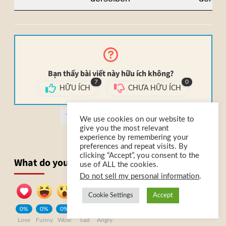
Bạn thấy bài viết này hữu ích không?
7
0
HỮU ÍCH
CHƯA HỮU ÍCH
This article is also published as a forum topic here »
We use cookies on our website to
give you the most relevant
experience by remembering your
preferences and repeat visits. By
clicking “Accept”, you consent to the
What do you feel about this?
use of ALL the cookies.
Do not sell my personal information
.
Cookie Settings
Accept
0%
0%
0%
0%
0%
Love
Funny
Wow
Sad
Angry