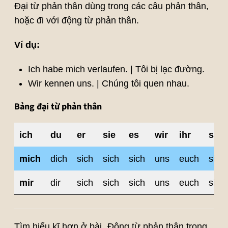
Đại từ phản thân dùng trong các câu phản thân,
hoặc đi với động từ phản thân.
Ví dụ:
Ich habe mich verlaufen. | Tôi bị lạc đường.
Wir kennen uns. | Chúng tôi quen nhau.
Bảng đại từ phản thân
ich
du
er
sie
es
wir
ihr
sie
mich
dich
sich
sich
sich
uns
euch
sich
mir
dir
sich
sich
sich
uns
euch
sich
Tìm hiểu kĩ hơn ở bài „Động từ phản thân trong