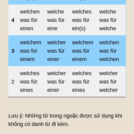
welchen
welche
welches
welche
4
was für
was für
was für
was für
einen
eine
ein(s)
welche
welchem
welcher
welchem
welchen
3
was für
was für
was für
was für
einem
einer
einem
welchen
welches
welcher
welches
welcher
2
was für
was für
was für
was für
eines
einer
eines
welcher
Lưu ý: Những từ trong ngoặc được sử dụng khi
không có danh từ đi kèm.