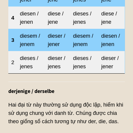
diesen /
diese /
dieses /
diese /
4
jenen
jene
jenes
jene
diesem /
dieser /
diesem /
diesen /
3
jenem
jener
jenem
jenen
dieses /
dieser /
dieses /
dieser /
2
jenes
jenes
jenes
jener
derjenige / derselbe
Hai đại từ này thường sử dụng độc lập, hiếm khi
sử dụng chung với danh từ. Chúng được chia
theo giống số cách tương tự như der, die, das.