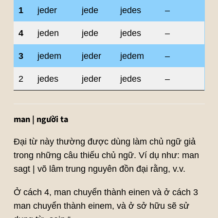
1
jeder
jede
jedes
–
4
jeden
jede
jedes
–
3
jedem
jeder
jedem
–
2
jedes
jeder
jedes
–
man | người ta
Đại từ này thường được dùng làm chủ ngữ giả
trong những câu thiếu chủ ngữ. Ví dụ như: man
sagt | võ lâm trung nguyên đồn đại rằng, v.v.
Ở cách 4, man chuyển thành einen và ở cách 3
man chuyển thành einem, và ở sở hữu sẽ sử