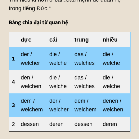
trong tiếng Đức.“
Bảng chia đại từ quan hệ
đực
cái
trung
nhiều
der /
die /
das /
die /
1
welcher
welche
welches
welche
den /
die /
das /
die /
4
welchen
welche
welches
welche
dem /
der /
dem /
denen /
3
welchem
welcher
welchem
welchen
2
dessen
deren
dessen
deren