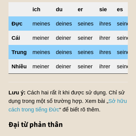
ich
du
er
sie
es
Đực
meines
deines
seines
ihres
seines
Cái
meiner
deiner
seiner
ihrer
seiner
Trung
meines
deines
seines
ihres
seines
Nhiều
meiner
deiner
seiner
ihrer
seiner
Lưu ý:
Cách hai rất ít khi được sử dụng. Chỉ sử
dụng trong một số trường hợp. Xem bài „
Sở hữu
cách trong tiếng Đức
“ để biết rõ thêm.
Đại từ phản thân