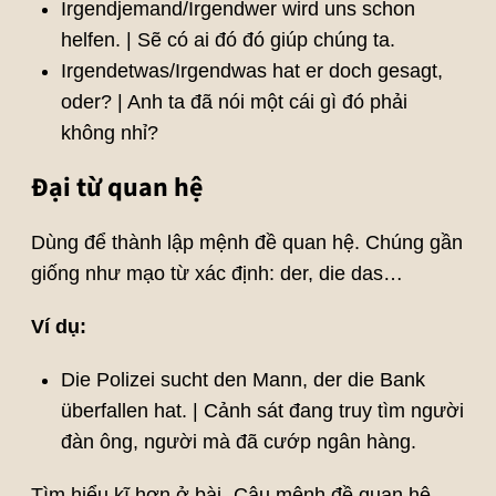
Irgendjemand/Irgendwer wird uns schon
helfen. | Sẽ có ai đó đó giúp chúng ta.
Irgendetwas/Irgendwas hat er doch gesagt,
oder? | Anh ta đã nói một cái gì đó phải
không nhỉ?
Đại từ quan hệ
Dùng để thành lập mệnh đề quan hệ. Chúng gần
giống như mạo từ xác định: der, die das…
Ví dụ:
Die Polizei sucht den Mann, der die Bank
überfallen hat. | Cảnh sát đang truy tìm người
đàn ông, người mà đã cướp ngân hàng.
Tìm hiểu kĩ hơn ở bài „Câu mệnh đề quan hệ