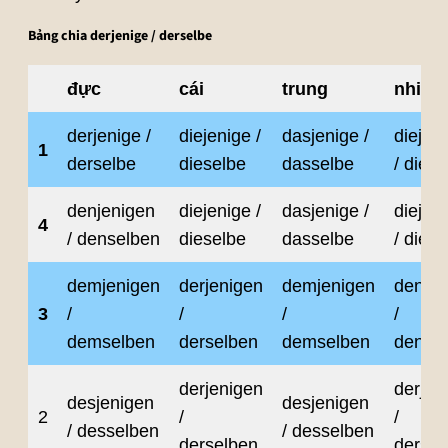
Bảng chia derjenige / derselbe
đực
cái
trung
nhiều
derjenige /
diejenige /
dasjenige /
diejen
1
derselbe
dieselbe
dasselbe
/ dies
denjenigen
diejenige /
dasjenige /
diejen
4
/ denselben
dieselbe
dasselbe
/ dies
demjenigen
derjenigen
demjenigen
denjen
3
/
/
/
/
demselben
derselben
demselben
dense
derjenigen
derjen
desjenigen
desjenigen
2
/
/
/ desselben
/ desselben
derselben
dersel