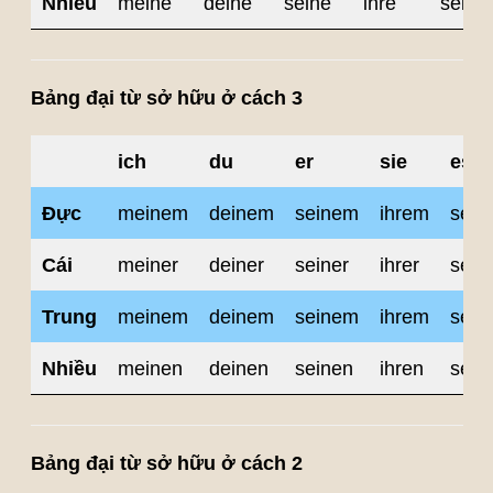
Nhiều
meine
deine
seine
ihre
seine
Bảng đại từ sở hữu ở cách 3
ich
du
er
sie
es
Đực
meinem
deinem
seinem
ihrem
sein
Cái
meiner
deiner
seiner
ihrer
sein
Trung
meinem
deinem
seinem
ihrem
sein
Nhiều
meinen
deinen
seinen
ihren
sein
Bảng đại từ sở hữu ở cách 2