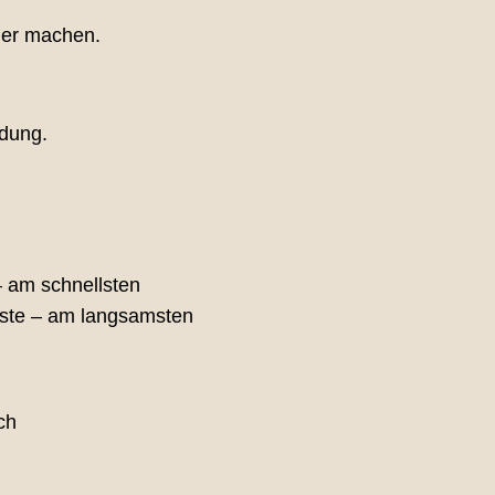
ller machen.
ndung.
 – am schnellsten
mste – am langsamsten
ch