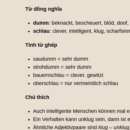
Từ đồng nghĩa
dumm
: beknackt, bescheuert, blöd, doof, 
schlau
: clever, intelligent, klug, scharfsin
Tính từ ghép
saudumm = sehr dumm
strohdumm = sehr dumm
bauernschlau = clever, gewitzt
oberschlau = nur vermeintlich schlau
Chú thích
Auch intelligente Menschen können mal 
Ein Verhalten kann unklug sein, dann ist 
Ähnliche Adjektivpaare sind
klug – unklug