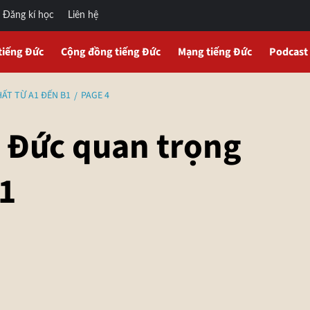
Đăng kí học
Liên hệ
tiếng Đức
Cộng đồng tiếng Đức
Mạng tiếng Đức
Podcast
ẤT TỪ A1 ĐẾN B1
PAGE 4
g Đức quan trọng
B1