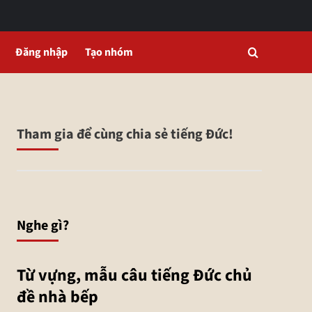
Đăng nhập
Tạo nhóm
Tham gia để cùng chia sẻ tiếng Đức!
Nghe gì?
Từ vựng, mẫu câu tiếng Đức chủ
đề nhà bếp