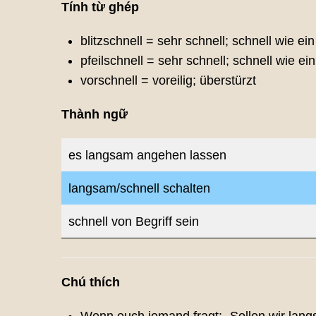
Tính từ ghép
blitzschnell = sehr schnell; schnell wie ein 
pfeilschnell = sehr schnell; schnell wie ein
vorschnell = voreilig; überstürzt
Thành ngữ
es langsam angehen lassen
langsam/schnell schalten
schnell von Begriff sein
Chú thích
Wenn euch jemand fragt: „Sollen wir lan