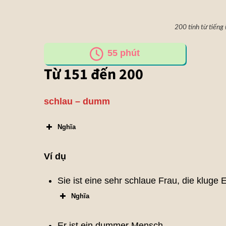
200 tính từ tiếng
55
phút
Từ 151 đến 200
schlau – dumm
Nghĩa
Ví dụ
Sie ist eine sehr schlaue Frau, die kluge E
Nghĩa
Er ist ein dummer Mensch.