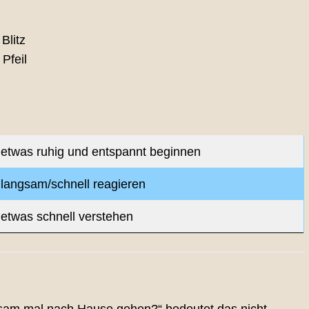
Blitz
 Pfeil
etwas ruhig und entspannt beginnen
langsam/schnell reagieren
etwas schnell verstehen
gsam mal nach Hause gehen?“ bedeutet das nicht