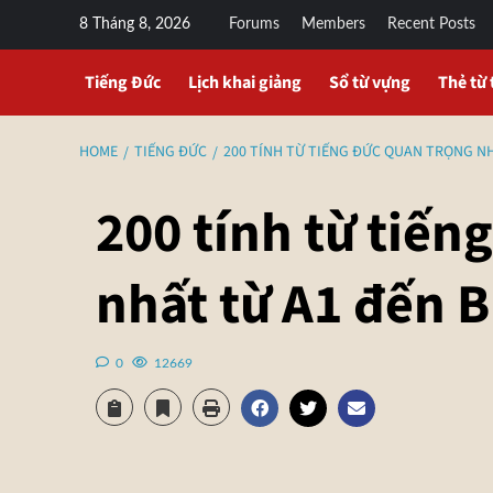
8 Tháng 8, 2026
Forums
Members
Recent Posts
Tiếng Đức
Lịch khai giảng
Sổ từ vựng
Thẻ từ 
HOME
TIẾNG ĐỨC
200 TÍNH TỪ TIẾNG ĐỨC QUAN TRỌNG NH
200 tính từ tiến
nhất từ A1 đến 
0
12669