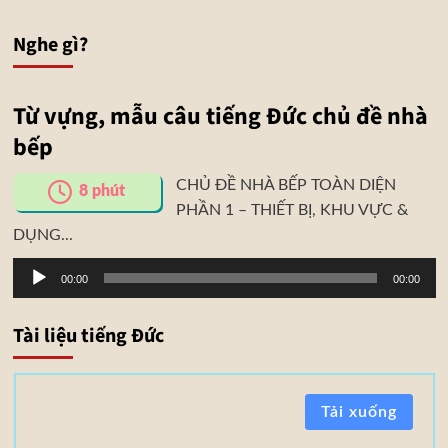
Nghe gì?
Từ vựng, mẫu câu tiếng Đức chủ đề nhà
bếp
CHỦ ĐỀ NHÀ BẾP TOÀN DIỆN
8
phút
PHẦN 1 – THIẾT BỊ, KHU VỰC &
DỤNG...
Trình
00:00
00:00
phát
âm
Tài liệu tiếng Đức
thanh
T
Tải xuống
à