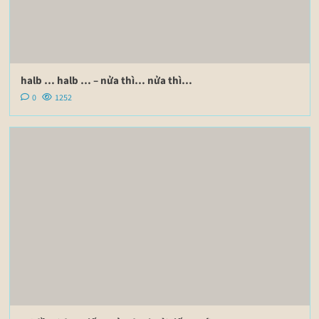
halb … halb … – nửa thì… nửa thì…
0
1252