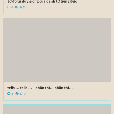
Sơ đồ tư duy giống của danh từ tiếng Đức
0
1863
teils … teils … – phần thì… phần thì…
0
1262