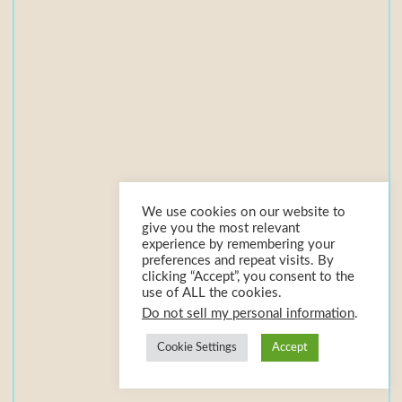
A
1
t
r
ọ
n
b
ộ
We use cookies on our website to
give you the most relevant
experience by remembering your
preferences and repeat visits. By
1
clicking “Accept”, you consent to the
use of ALL the cookies.
f
Do not sell my personal information
.
i
l
Cookie Settings
Accept
e
(