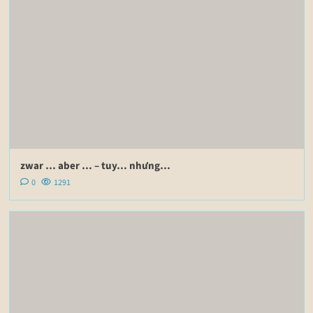
zwar … aber … – tuy… nhưng…
0
1291