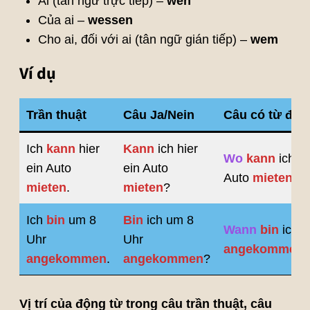
Ai (tân ngữ trực tiếp) –
wen
Của ai –
wessen
Cho ai, đối với ai (tân ngữ gián tiếp) –
wem
Ví dụ
Trần thuật
Câu Ja/Nein
Câu có từ để h
Ich
kann
hier
Kann
ich hier
Wo
kann
ich ei
ein Auto
ein Auto
Auto
mieten
?
mieten
.
mieten
?
Ich
bin
um 8
Bin
ich um 8
Wann
bin
ich
Uhr
Uhr
angekommen
angekommen
.
angekommen
?
Vị trí của động từ trong câu trần thuật, câu