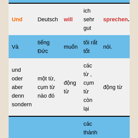
ich
Und
Deutsch
will
sehr
sprechen
.
gut
tiếng
tôi rất
Và
muốn
nói.
Đức
tốt
các
und
từ ,
oder
một từ,
động
cụm
aber
cụm từ
động từ
từ
từ
denn
nào đó
còn
sondern
lại
các
thành