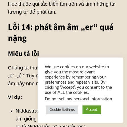
Học thuộc qui tắc biến âm trên và tìm những từ
tương tự để phát âm.
Lỗi 14: phát âm âm „er“ quá
nặng
Miêu tả lỗi
We use cookies on our website to
Chúng ta thường phát âm âm „er“ thành „ê-r“ hay
give you the most relevant
„e“, „é.“ Tuy nhiên, người Đức thường phát âm
experience by remembering your
preferences and repeat visits. By
âm này nhẹ nhàng thành âm „a“.
clicking “Accept”, you consent to the
use of ALL the cookies.
Ví dụ:
Do not sell my personal information
.
Cookie Settings
Accept
Niddastraße và Nidderstraße sẽ được phát
âm giống nhau. Người Đức luôn luôn phải hỏi
lại là Nidda với „a“ hay với „er.“