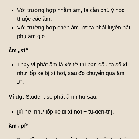
Với trường hợp nhầm âm, ta cần chú ý học
thuộc các âm.
Với trường hợp chèn âm „ơ“ ta phải luyện bật
phụ âm gió.
Âm „st“
Thay vì phát âm là xờ-tờ thì ban đầu ta sẽ xì
như lốp xe bị xì hơi, sau đó chuyển qua âm
„t“.
Ví dụ:
Student sẽ phát âm như sau:
[xì hơi như lốp xe bị xì hơi + tu-đen-th].
Âm „pf“