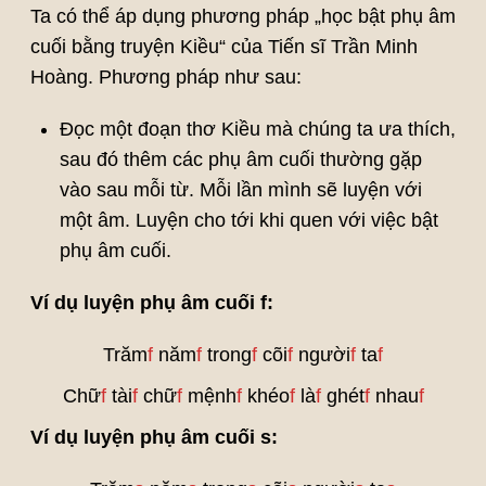
Ta có thể áp dụng phương pháp „học bật phụ âm
cuối bằng truyện Kiều“ của Tiến sĩ Trần Minh
Hoàng. Phương pháp như sau:
Đọc một đoạn thơ Kiều mà chúng ta ưa thích,
sau đó thêm các phụ âm cuối thường gặp
vào sau mỗi từ. Mỗi lần mình sẽ luyện với
một âm. Luyện cho tới khi quen với việc bật
phụ âm cuối.
Ví dụ luyện phụ âm cuối f:
Trăm
f
năm
f
trong
f
cõi
f
người
f
ta
f
Chữ
f
tài
f
chữ
f
mệnh
f
khéo
f
là
f
ghét
f
nhau
f
Ví dụ luyện phụ âm cuối s: