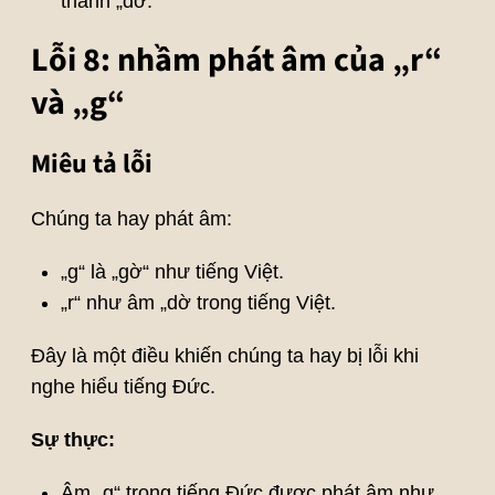
thành „dờ.“
Lỗi 8: nhầm phát âm của „r“
và „g“
Miêu tả lỗi
Chúng ta hay phát âm:
„g“ là „gờ“ như tiếng Việt.
„r“ như âm „dờ trong tiếng Việt.
Đây là một điều khiến chúng ta hay bị lỗi khi
nghe hiểu tiếng Đức.
Sự thực:
Âm „g“ trong tiếng Đức được phát âm như