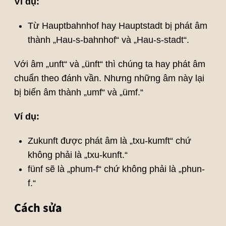
Ví dụ:
Từ Hauptbahnhof hay Hauptstadt bị phát âm
thành „Hau-s-bahnhof“ và „Hau-s-stadt“.
Với âm „unft“ và „ünft“ thì chúng ta hay phát âm
chuẩn theo đánh vần. Nhưng những âm này lại
bị biến âm thành „umf“ và „ümf.“
Ví dụ:
Zukunft được phát âm là „txu-kumft“ chứ
không phải là „txu-kunft.“
fünf sẽ là „phum-f“ chứ không phải là „phun-
f.“
Cách sửa