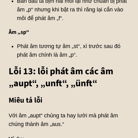
Ban đầu ta bịm hai môi lại như chuẩn bị phát
âm „p“ nhưng khi bật ra thì răng lại cắn vào
môi để phát âm „f“.
Âm „sp“
Phát âm tương tự âm „st“, xì trước sau đó
phát âm chính là âm „p“.
Lỗi 13: lỗi phát âm các âm
„aupt“, „unft“, „ünft“
Miêu tả lỗi
Với âm „aupt“ chúng ta hay lười mà phát âm
chúng thành âm „aus.“