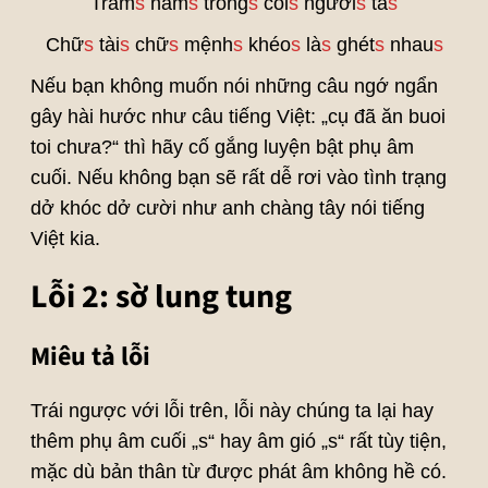
Trăm
s
năm
s
trong
s
cõi
s
người
s
ta
s
Chữ
s
tài
s
chữ
s
mệnh
s
khéo
s
là
s
ghét
s
nhau
s
Nếu bạn không muốn nói những câu ngớ ngẩn
gây hài hước như câu tiếng Việt: „cụ đã ăn buoi
toi chưa?“ thì hãy cố gắng luyện bật phụ âm
cuối. Nếu không bạn sẽ rất dễ rơi vào tình trạng
dở khóc dở cười như anh chàng tây nói tiếng
Việt kia.
Lỗi 2: sờ lung tung
Miêu tả lỗi
Trái ngược với lỗi trên, lỗi này chúng ta lại hay
thêm phụ âm cuối „s“ hay âm gió „s“ rất tùy tiện,
mặc dù bản thân từ được phát âm không hề có.