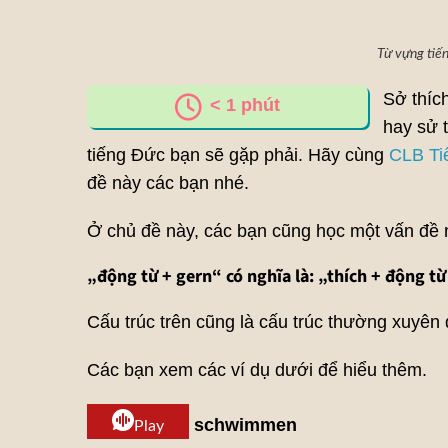
Từ vựng tiến
Sở thíc
< 1
phút
hay sử t
tiếng Đức bạn sẽ gặp phải. Hãy cùng
CLB Ti
đề này các bạn nhé.
Ở chủ đề này, các bạn cũng học một vấn đề
„động từ + gern“ có nghĩa là: „thích + động t
Cấu trúc trên cũng là cấu trúc thường xuyên 
Các bạn xem các ví dụ dưới để hiểu thêm.
schwimmen
Play