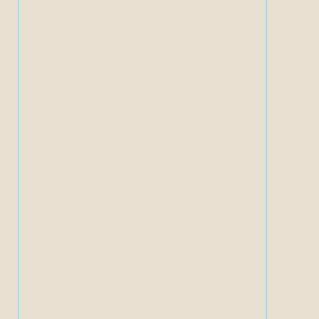
ế
n
g
Đ
ứ
c
1
f
i
l
e
(
s
)