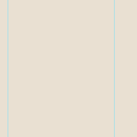
h
t
ả
t
i
ế
n
g
Đ
ứ
c
m
ớ
i