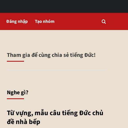
Đăng nhập
Tạo nhóm
Tham gia để cùng chia sẻ tiếng Đức!
Nghe gì?
Từ vựng, mẫu câu tiếng Đức chủ
đề nhà bếp