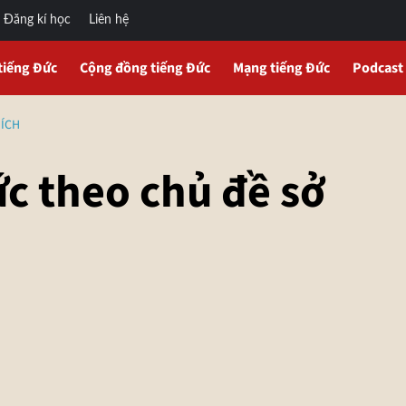
Đăng kí học
Liên hệ
tiếng Đức
Cộng đồng tiếng Đức
Mạng tiếng Đức
Podcast
HÍCH
c theo chủ đề sở