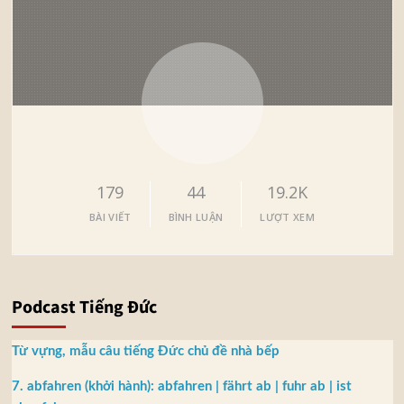
179
44
19.2K
BÀI VIẾT
BÌNH LUẬN
LƯỢT XEM
Podcast Tiếng Đức
Từ vựng, mẫu câu tiếng Đức chủ đề nhà bếp
7. abfahren (khởi hành): abfahren | fährt ab | fuhr ab | ist