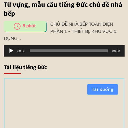
Từ vựng, mẫu câu tiếng Đức chủ đề nhà
bếp
CHỦ ĐỀ NHÀ BẾP TOÀN DIỆN
8
phút
PHẦN 1 – THIẾT BỊ, KHU VỰC &
DỤNG...
Trình
00:00
00:00
phát
âm
Tài liệu tiếng Đức
thanh
T
Tải xuống
à
i
l
i