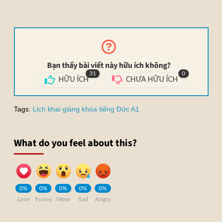
Bạn thấy bài viết này hữu ích không?
31
0
HỮU ÍCH
CHƯA HỮU ÍCH
Tags:
Lịch khai giảng khóa tiếng Đức A1
What do you feel about this?
0%
0%
0%
0%
0%
Love
Funny
Wow
Sad
Angry