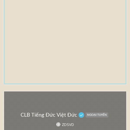
e
(
s
)
3
,
5
5
M
B
CLB Tiếng Đức Việt Đức
NGOẠI TUYẾN
ZDSVD