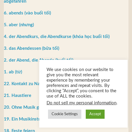
abgefahren
6. abends (vào buổi tối)
5. aber (nhưng)
4. der Abendkurs, die Abendkurse (khóa học buổi tối)
3. das Abendessen (bữa tối)
2. der Abend, die Abende (buổi tối)
We use cookies on our website to
1. ab (từ)
give you the most relevant
experience by remembering your
22. Kontakt zu Nachbarn
preferences and repeat visits. By
clicking “Accept”, you consent to the
21. Haustiere
use of ALL the cookies.
Do not sell my personal information
.
20. Ohne Musik geht es nicht – Wie wichtig ist Musik?
Cookie Settings
Accept
19. Ein Musikinstrument lernen
18. Feste feiern