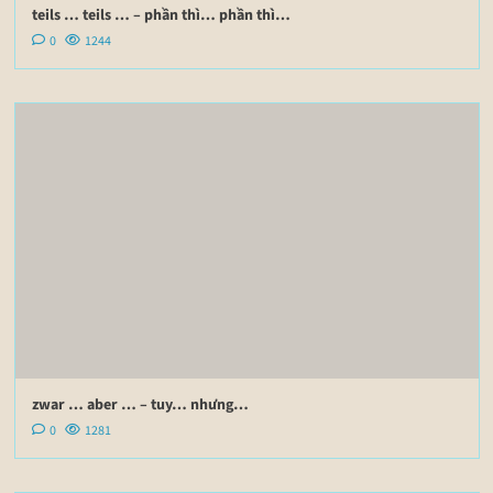
teils … teils … – phần thì… phần thì…
0
1244
zwar … aber … – tuy… nhưng…
0
1281