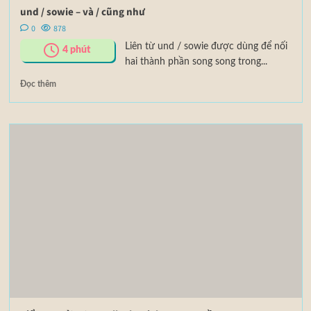
und / sowie – và / cũng như
0
878
Liên từ und / sowie được dùng để nối
4
phút
hai thành phần song song trong...
Đọc thêm