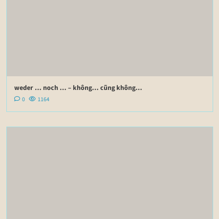
weder … noch … – không… cũng không…
0
1164