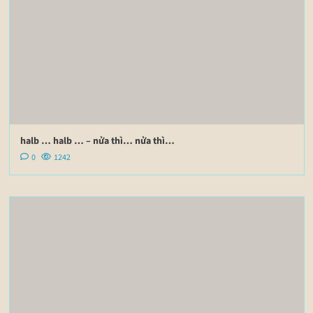
halb … halb … – nửa thì… nửa thì…
0
1242