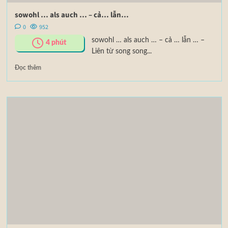
sowohl … als auch … – cả… lẫn…
0
952
sowohl … als auch … – cả … lẫn … –
4
phút
Liên từ song song...
Đọc thêm