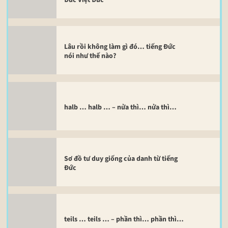
Lâu rồi không làm gì đó… tiếng Đức
nói như thế nào?
halb … halb … – nửa thì… nửa thì…
Sơ đồ tư duy giống của danh từ tiếng
Đức
teils … teils … – phần thì… phần thì…