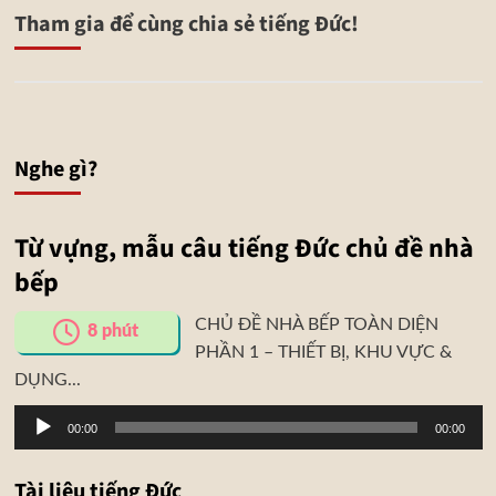
Tham gia để cùng chia sẻ tiếng Đức!
Nghe gì?
Từ vựng, mẫu câu tiếng Đức chủ đề nhà
bếp
CHỦ ĐỀ NHÀ BẾP TOÀN DIỆN
8
phút
PHẦN 1 – THIẾT BỊ, KHU VỰC &
DỤNG...
Trình
00:00
00:00
phát
âm
Tài liệu tiếng Đức