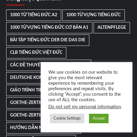
1000 TỪ TIẾNG ĐỨC A2
1000 TỪ VỰNG TIẾNG ĐỨC
1000 TỪ VỰNG TIẾNG ĐỨC CƠ BẢN A1
ALTENPFLEGE
BÀI TẬP TIẾNG ĐỨC DER DIE DAS DIE
CLB TIẾNG ĐỨC VIỆT ĐỨC
CÁC ĐỀ THUYẾT TRÌNH TIẾNG ĐỨC B1
We use cookies on our website to
DEUTSCHE KONNEKTOREN
FLASHCARD TIẾNG ĐỨC
give you the most relevant
experience by remembering your
preferences and repeat visits. By
GIÁO TRÌNH TIẾNG ĐỨC
clicking “Accept”, you consent to the
use of ALL the cookies.
GOETHE-ZERTIFIKAT B2 SCHREIBEN
Do not sell my personal information
.
GOETHE-ZERTIFIKAT B2 SCHREIBEN TEIL 1
Cookie Settings
Accept
HƯỚNG DẪN NÓI TIẾNG ĐỨC B2