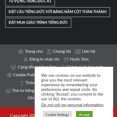
TỪ VỰNG TIẾNG ĐỨC A1
ĐẶT CÂU TIẾNG ĐỨC VỚI BẢNG NĂM CỘT THẦN THÁNH
ĐẶT MUA GIÁO TRÌNH TIẾNG ĐỨC
Trang chủ
Chúng tôi
Liên hệ
Đăng kí nhận tin
Nước Đức
Cộng đồng tiếng Đức
Chính sách bảo mật
Cookie Policy
Thông tin xuất bản | Impressum
We use cookies on our website to
give you the most relevant
Thông báo nâng cấp
Sổ từ vựng
experience by remembering your
preferences and repeat visits. By
Thẻ từ tiếng Đức
Mạng tiếng Đức
Nhóm
clicking “Accept”, you consent to the
Ghi danh
Podcast
Đăng kí học
use of ALL the cookies.
Do not sell my personal information
.
Cookie Settings
Accept
Copyright 2024 © CLB Tiếng Đức Việt Đức. All rights