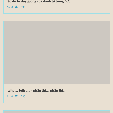
Sơ đồ tư duy giống của danh từ tiếng Đức
0
1839
teils … teils … – phần thì… phần thì…
0
1235