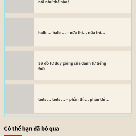
nói như thế nào?
halb … halb … – nửa thì… nửa thì…
Sơ đồ tư duy giống của danh từ tiếng
Đức
teils … teils … – phần thì… phần thì…
Có thể bạn đã bỏ qua