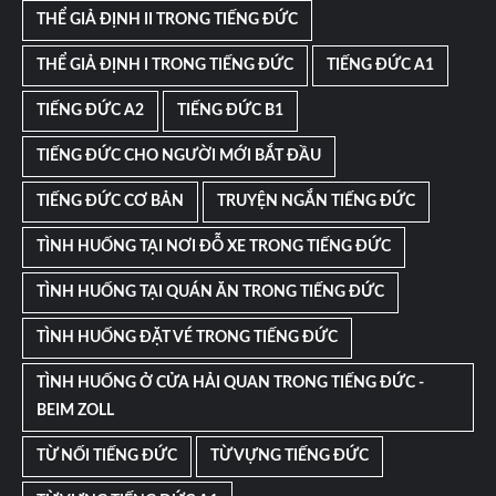
THỂ GIẢ ĐỊNH II TRONG TIẾNG ĐỨC
THỂ GIẢ ĐỊNH I TRONG TIẾNG ĐỨC
TIẾNG ĐỨC A1
TIẾNG ĐỨC A2
TIẾNG ĐỨC B1
TIẾNG ĐỨC CHO NGƯỜI MỚI BẮT ĐẦU
TIẾNG ĐỨC CƠ BẢN
TRUYỆN NGẮN TIẾNG ĐỨC
TÌNH HUỐNG TẠI NƠI ĐỖ XE TRONG TIẾNG ĐỨC
TÌNH HUỐNG TẠI QUÁN ĂN TRONG TIẾNG ĐỨC
TÌNH HUỐNG ĐẶT VÉ TRONG TIẾNG ĐỨC
TÌNH HUỐNG Ở CỬA HẢI QUAN TRONG TIẾNG ĐỨC -
BEIM ZOLL
TỪ NỐI TIẾNG ĐỨC
TỪ VỰNG TIẾNG ĐỨC