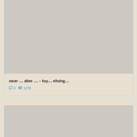
zwar … aber … – tuy… nhưng…
0
1278