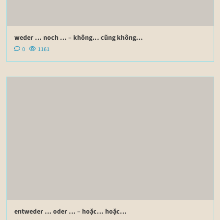
weder … noch … – không… cũng không…
0
1161
entweder … oder … – hoặc… hoặc…