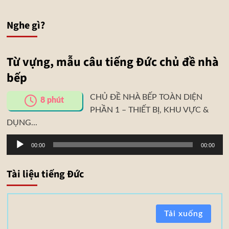
Nghe gì?
Từ vựng, mẫu câu tiếng Đức chủ đề nhà
bếp
CHỦ ĐỀ NHÀ BẾP TOÀN DIỆN
8
phút
PHẦN 1 – THIẾT BỊ, KHU VỰC &
DỤNG...
Trình
00:00
00:00
phát
âm
Tài liệu tiếng Đức
thanh
T
Tải xuống