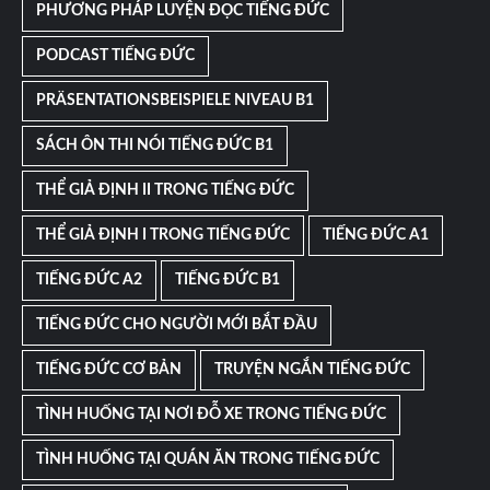
PHƯƠNG PHÁP LUYỆN ĐỌC TIẾNG ĐỨC
PODCAST TIẾNG ĐỨC
PRÄSENTATIONSBEISPIELE NIVEAU B1
SÁCH ÔN THI NÓI TIẾNG ĐỨC B1
THỂ GIẢ ĐỊNH II TRONG TIẾNG ĐỨC
THỂ GIẢ ĐỊNH I TRONG TIẾNG ĐỨC
TIẾNG ĐỨC A1
TIẾNG ĐỨC A2
TIẾNG ĐỨC B1
TIẾNG ĐỨC CHO NGƯỜI MỚI BẮT ĐẦU
TIẾNG ĐỨC CƠ BẢN
TRUYỆN NGẮN TIẾNG ĐỨC
TÌNH HUỐNG TẠI NƠI ĐỖ XE TRONG TIẾNG ĐỨC
TÌNH HUỐNG TẠI QUÁN ĂN TRONG TIẾNG ĐỨC