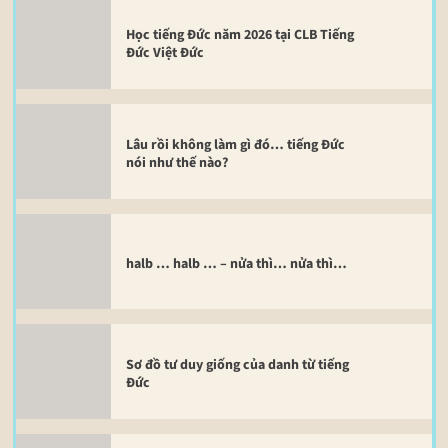
Học tiếng Đức năm 2026 tại CLB Tiếng
Đức Việt Đức
Lâu rồi không làm gì đó… tiếng Đức
nói như thế nào?
halb … halb … – nửa thì… nửa thì…
Sơ đồ tư duy giống của danh từ tiếng
Đức