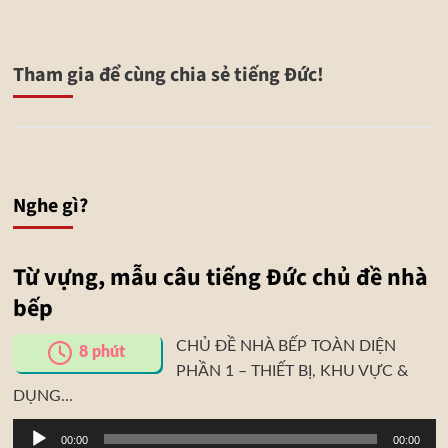
Tham gia để cùng chia sẻ tiếng Đức!
Nghe gì?
Từ vựng, mẫu câu tiếng Đức chủ đề nhà
bếp
CHỦ ĐỀ NHÀ BẾP TOÀN DIỆN
8
phút
PHẦN 1 – THIẾT BỊ, KHU VỰC &
DỤNG...
Trình
00:00
00:00