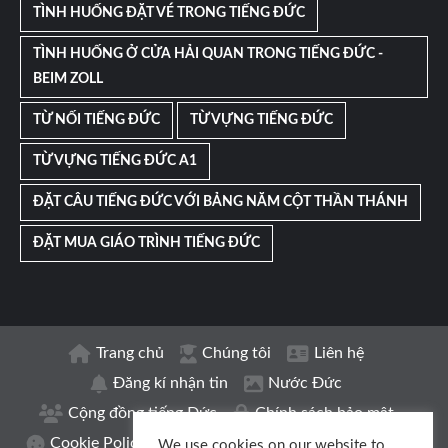
TÌNH HUỐNG ĐẶT VÉ TRONG TIẾNG ĐỨC
TÌNH HUỐNG Ở CỬA HẢI QUAN TRONG TIẾNG ĐỨC -
BEIM ZOLL
TỪ NỐI TIẾNG ĐỨC
TỪ VỰNG TIẾNG ĐỨC
TỪ VỰNG TIẾNG ĐỨC A1
ĐẶT CÂU TIẾNG ĐỨC VỚI BẢNG NĂM CỘT THẦN THÁNH
ĐẶT MUA GIÁO TRÌNH TIẾNG ĐỨC
Trang chủ
Chúng tôi
Liên hệ
Đăng kí nhận tin
Nước Đức
Cộng đồng tiếng Đức
Chính sách bảo mật
Cookie Policy
Thông tin xuất bản | Impressum
We use cookies on our website to