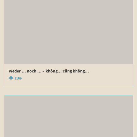
weder … noch … – không… cũng không…
1169