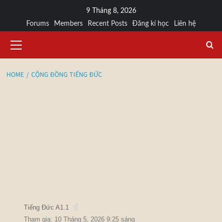
9 Tháng 8, 2026
Forums
Members
Recent Posts
Đăng kí học
Liên hệ
HOME
CỘNG ĐỒNG TIẾNG ĐỨC
Vũ Thị Tình
@tinh2026
Tiếng Đức A1.1
Tham gia: 10 Tháng 5, 2026 9:25 sáng