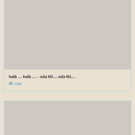
halb … halb … – nửa thì… nửa thì…
1248