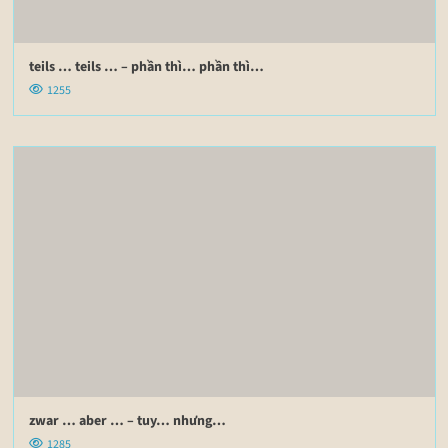
teils … teils … – phần thì… phần thì…
1255
zwar … aber … – tuy… nhưng…
1285